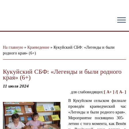
тест
На главную
»
Краеведение
»
Кукуйский СБФ: «Легенды и были
родного края» (6+)
Кукуйский СБФ: «Легенды и были родного
края» (6+)
11 июля 2024
для слабовидящих:
[ A+ ]
/
[ A- ]
В Кукуйском сельском филиале
проведён краеведческий час
«Легенды и были родного края».
Мероприятие посвящено 305-
летию с того момента, как Венёв