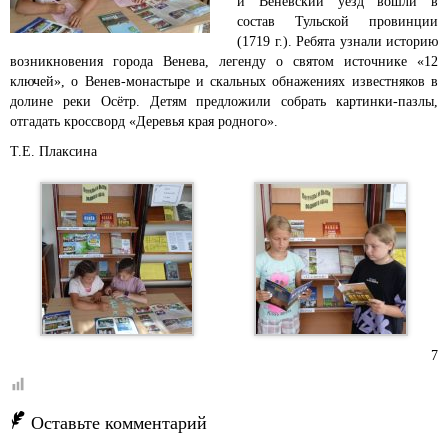
и Венёвский уезд вошли в
состав Тульской провинции
(1719 г.). Ребята узнали историю
возникновения города Венева, легенду о святом источнике «12
ключей», о Венев-монастыре и скальных обнажениях известняков в
долине реки Осётр. Детям предложили собрать картинки-пазлы,
отгадать кроссворд «Деревья края родного».
Т.Е. Плаксина
7
Оставьте комментарий