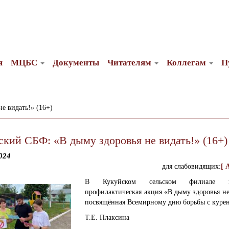
я
МЦБС
Документы
Читателям
Коллегам
П
е видать!» (16+)
ский СБФ: «В дыму здоровья не видать!» (16+)
024
для слабовидящих:
[ 
В Кукуйском сельском филиале пр
профилактическая акция «В дыму здоровья не
посвящённая Всемирному дню борьбы с куре
Т.Е. Плаксина