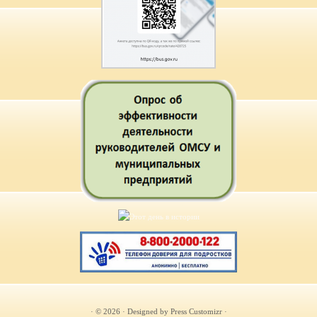
· © 2026
· Designed by
Press Customizr
·