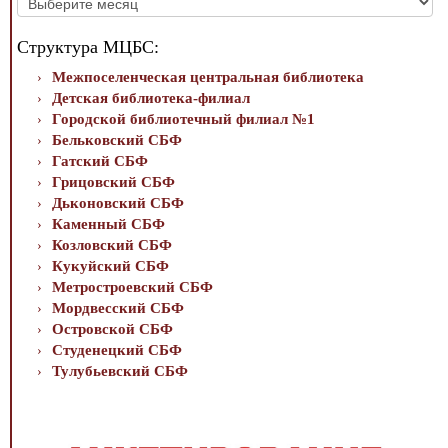
новостей
Структура МЦБС:
Межпоселенческая центральная библиотека
Детская библиотека-филиал
Городской библиотечный филиал №1
Бельковский СБФ
Гатский СБФ
Грицовский СБФ
Дьконовский СБФ
Каменный СБФ
Козловский СБФ
Кукуйский СБФ
Метростроевский СБФ
Мордвесский СБФ
Островской СБФ
Студенецкий СБФ
Тулубьевский СБФ