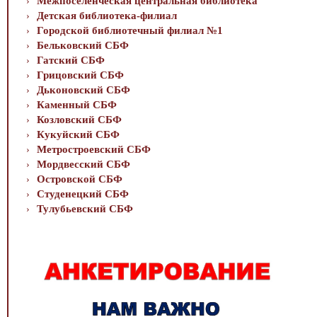
Межпоселенческая центральная библиотека
Детская библиотека-филиал
Городской библиотечный филиал №1
Бельковский СБФ
Гатский СБФ
Грицовский СБФ
Дьконовский СБФ
Каменный СБФ
Козловский СБФ
Кукуйский СБФ
Метростроевский СБФ
Мордвесский СБФ
Островской СБФ
Студенецкий СБФ
Тулубьевский СБФ