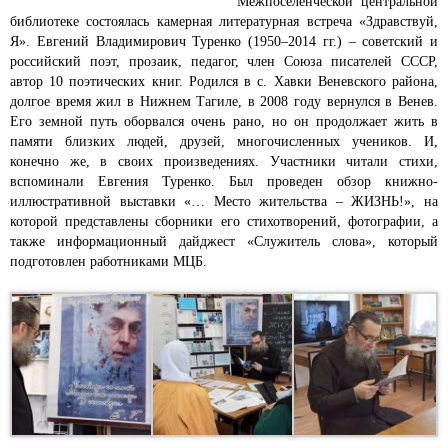
Межпоселенческой центральной
библиотеке состоялась камерная литературная встреча «Здравствуй,
Я».
Евгений Владимирович Туренко (1950–2014 гг.) – советский и
российский поэт, прозаик, педагог, член Союза писателей СССР,
автор 10 поэтических книг. Родился в с. Хавки Веневского района,
долгое время жил в Нижнем Тагиле, в 2008 году вернулся в Венев.
Е
го земной путь оборвался очень рано, но он продолжает жить в
памяти близких людей, друзей, многочисленных учеников. И,
конечно же, в своих произведениях.
Участники читали стихи,
вспоминали Евгения Туренко. Был проведен обзор книжно-
иллюстративной выставки «… Место жительства – ЖИЗНЬ!», на
которой представлены сборники его стихотворений, фотографии, а
также информационный дайджест «Служитель слова», который
подготовлен работниками МЦБ.