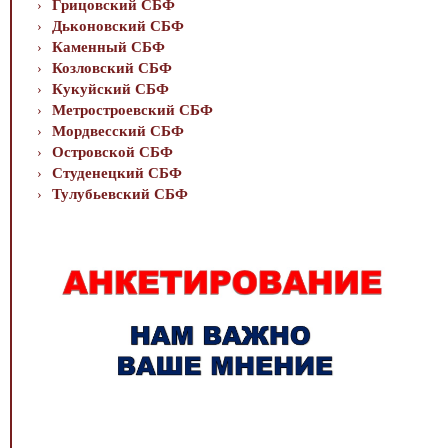
Грицовский СБФ
Дьконовский СБФ
Каменный СБФ
Козловский СБФ
Кукуйский СБФ
Метростроевский СБФ
Мордвесский СБФ
Островской СБФ
Студенецкий СБФ
Тулубьевский СБФ