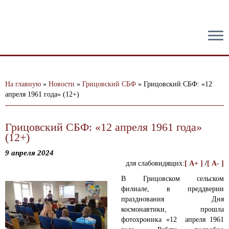
тест
На главную
»
Новости
»
Грицовский СБФ
»
Грицовский СБФ: «12
апреля 1961 года» (12+)
Грицовский СБФ: «12 апреля 1961 года»
(12+)
9 апреля 2024
для слабовидящих:
[ A+ ]
/
[ A- ]
В Грицовском сельском
филиале, в преддверии
празднования Дня
космонавтики, прошла
фотохроника «12 апреля 1961