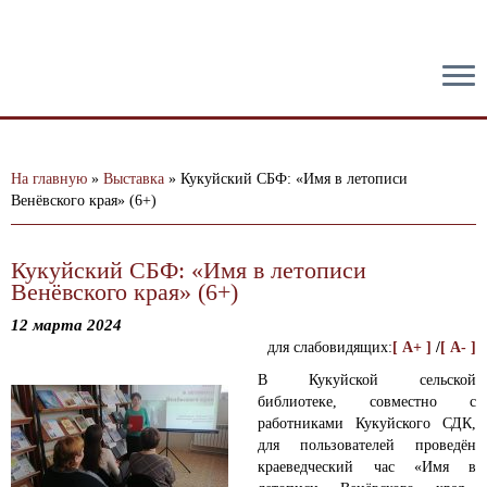
тест
На главную
»
Выставка
»
Кукуйский СБФ: «Имя в летописи
Венëвского края» (6+)
Кукуйский СБФ: «Имя в летописи
Венëвского края» (6+)
12 марта 2024
для слабовидящих:
[ A+ ]
/
[ A- ]
В Кукуйской сельской
библиотеке, совместно с
работниками Кукуйского СДК,
для пользователей проведён
краеведческий час «Имя в