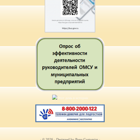
· © 2026
· Designed by
Press Customizr
·