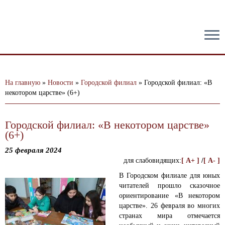
тест
На главную
»
Новости
»
Городской филиал
»
Городской филиал: «В
некотором царстве» (6+)
Городской филиал: «В некотором царстве»
(6+)
25 февраля 2024
для слабовидящих:
[ A+ ]
/
[ A- ]
В Городском филиале для юных
читателей прошло сказочное
ориентирование «В некотором
царстве».
26 февраля во многих
странах мира отмечается