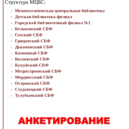
Структура МЦБС:
Межпоселенческая центральная библиотека
Детская библиотека-филиал
Городской библиотечный филиал №1
Бельковский СБФ
Гатский СБФ
Грицовский СБФ
Дьконовский СБФ
Каменный СБФ
Козловский СБФ
Кукуйский СБФ
Метростроевский СБФ
Мордвесский СБФ
Островской СБФ
Студенецкий СБФ
Тулубьевский СБФ