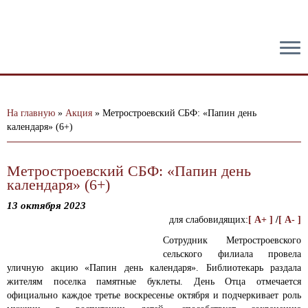
тест
На главную
»
Акция
»
Метростроевский СБФ: «Папин день
календаря» (6+)
Метростроевский СБФ: «Папин день
календаря» (6+)
13 октября 2023
для слабовидящих:
[ A+ ]
/
[ A- ]
Сотрудник Метростроевского
сельского филиала провела
уличную акцию «Папин день календаря».
Библиотекарь раздала
жителям поселка памятные буклеты. День Отца отмечается
официально каждое третье воскресенье октября и подчеркивает роль