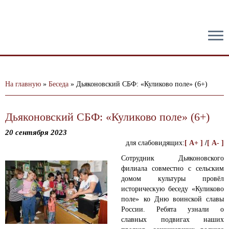
тест
На главную
»
Беседа
»
Дьяконовский СБФ: «Куликово поле» (6+)
Дьяконовский СБФ: «Куликово поле» (6+)
20 сентября 2023
для слабовидящих:
[ A+ ]
/
[ A- ]
Сотрудник Дьяконовского
филиала совместно с сельским
домом культуры провёл
историческую беседу «Куликово
поле» ко Дню воинской славы
России.
Ребята узнали о
славных подвигах наших