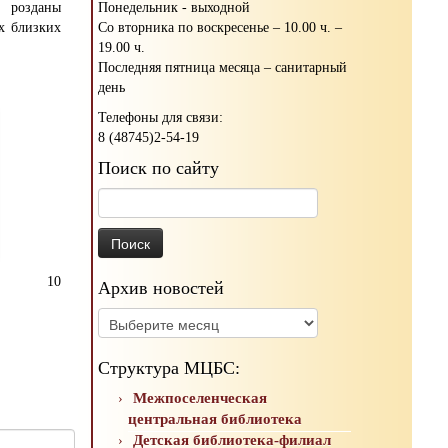
Понедельник - выходной
 розданы
Со вторника по воскресенье – 10.00 ч. –
их близких
19.00 ч.
Последняя пятница месяца – санитарный
день
Телефоны для связи:
8 (48745)2-54-19
Поиск по сайту
Найти:
10
Архив новостей
Архив
новостей
Структура МЦБС:
Межпоселенческая
центральная библиотека
Детская библиотека-филиал