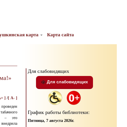
ушкинская карта
Карта сайта
Для слабовидящих
ма!»
Для слабовидящих
A+ ]
/
[ A- ]
проведен
График работы библиотеки:
табачного
а – это
Пятница, 7 августа 2026г.
 внедрила