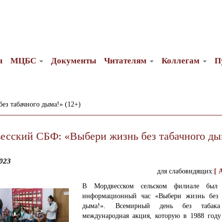
я
МЦБС
Документы
Читателям
Коллегам
П
ез табачного дыма!» (12+)
есский СБФ: «Выбери жизнь без табачного ды
023
для слабовидящих:
[ 
В Мордвесском сельском филиале был 
информационный час «Выбери жизнь без 
дыма!».
Всемирный день без табак
международная акция, которую в 1988 году