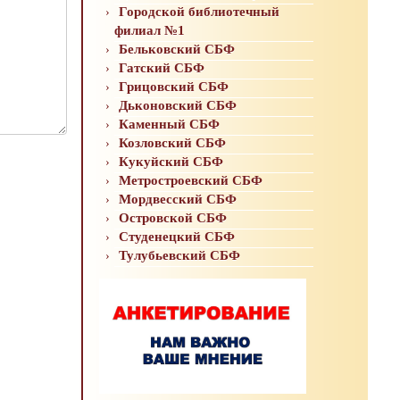
Городской библиотечный
филиал №1
Бельковский СБФ
Гатский СБФ
Грицовский СБФ
Дьконовский СБФ
Каменный СБФ
Козловский СБФ
Кукуйский СБФ
Метростроевский СБФ
Мордвесский СБФ
Островской СБФ
Студенецкий СБФ
Тулубьевский СБФ