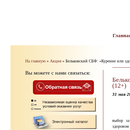
тест
Главна
На главную
»
Акция
»
Бельковский СБФ: «Курение или здо
Вы можете с нами связаться:
Бельк
(12+)
31 мая 2
выбор за
здоровом 