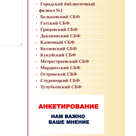
Городской библиотечный
филиал №1
Бельковский СБФ
Гатский СБФ
Грицовский СБФ
Дьконовский СБФ
Каменный СБФ
Козловский СБФ
Кукуйский СБФ
Метростроевский СБФ
Мордвесский СБФ
Островской СБФ
Студенецкий СБФ
Тулубьевский СБФ