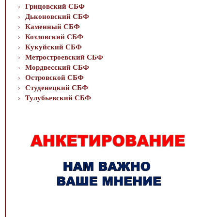
Грицовский СБФ
Дьконовский СБФ
Каменный СБФ
Козловский СБФ
Кукуйский СБФ
Метростроевский СБФ
Мордвесский СБФ
Островской СБФ
Студенецкий СБФ
Тулубьевский СБФ