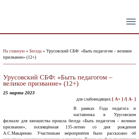
тест
На главную
»
Беседа
»
Урусовский СБФ: «Быть педагогом – великое
призвание» (12+)
Урусовский СБФ: «Быть педагогом –
великое призвание» (12+)
25 марта 2023
для слабовидящих:
[ A+ ]
/
[ A- ]
В рамках Года педагога и
наставника в Урусовском
филиале для юношества прошла беседа «Быть педагогом – великое
призвание», посвящённая 135-летию со дня рождения
А.С.Макаренко.
Участникам мероприятия было рассказано об