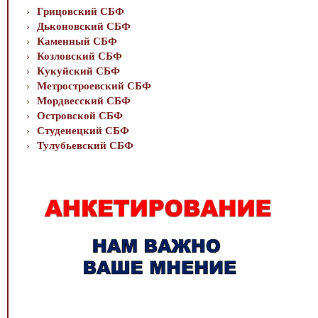
Грицовский СБФ
Дьконовский СБФ
Каменный СБФ
Козловский СБФ
Кукуйский СБФ
Метростроевский СБФ
Мордвесский СБФ
Островской СБФ
Студенецкий СБФ
Тулубьевский СБФ