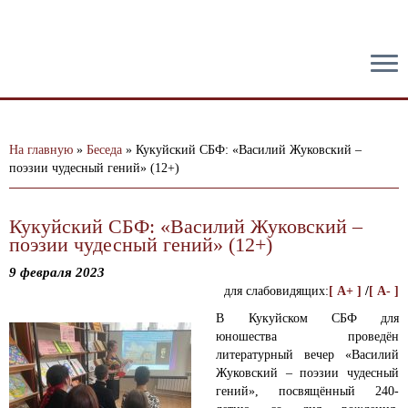
тест
На главную
»
Беседа
»
Кукуйский СБФ: «Василий Жуковский –
поэзии чудесный гений» (12+)
Кукуйский СБФ: «Василий Жуковский –
поэзии чудесный гений» (12+)
9 февраля 2023
для слабовидящих:
[ A+ ]
/
[ A- ]
В Кукуйском СБФ для
юношества проведён
литературный вечер «Василий
Жуковский – поэзии чудесный
гений», посвящённый 240-