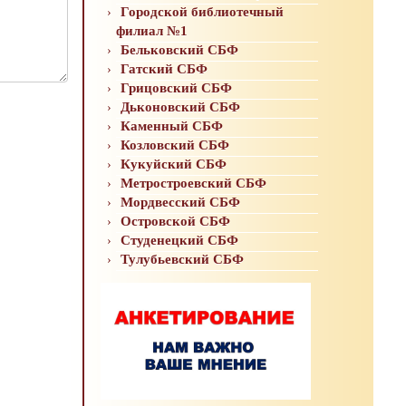
Городской библиотечный
филиал №1
Бельковский СБФ
Гатский СБФ
Грицовский СБФ
Дьконовский СБФ
Каменный СБФ
Козловский СБФ
Кукуйский СБФ
Метростроевский СБФ
Мордвесский СБФ
Островской СБФ
Студенецкий СБФ
Тулубьевский СБФ