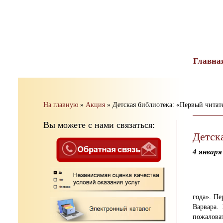
тест
Главна
На главную
»
Акция
»
Детская библиотека: «Первый читате
Вы можете с нами связаться:
Детска
4 января
года».
Пер
Варвара.
пожалова