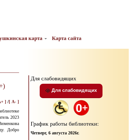
ушкинская карта
Карта сайта
Для слабовидящих
+)
Для слабовидящих
A+ ]
/
[ A- ]
библиотеке
тель 2023
График работы библиотеки:
Зименкова
ду. Добро
Четверг, 6 августа 2026г.