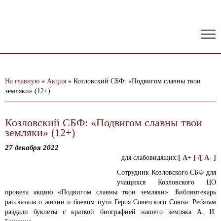
тест
На главную
»
Акция
»
Козловский СБФ: «Подвигом славны твои
земляки» (12+)
Козловский СБФ: «Подвигом славны твои
земляки» (12+)
27 декабря 2022
для слабовидящих:
[ A+ ]
/
[ A- ]
Сотрудник Козловского СБФ для
учащихся Козловского ЦО
провела акцию «Подвигом славны твои земляки».
Библиотекарь
рассказала о жизни и боевом пути Героя Советского Союза. Ребятам
раздали буклеты с краткой биографией нашего земляка А. И.