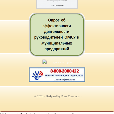
· © 2026
· Designed by
Press Customizr
·