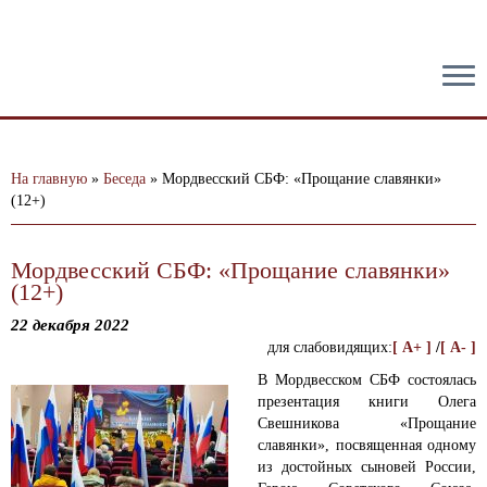
тест
На главную
»
Беседа
»
Мордвесский СБФ: «Прощание славянки»
(12+)
Мордвесский СБФ: «Прощание славянки»
(12+)
22 декабря 2022
для слабовидящих:
[ A+ ]
/
[ A- ]
В Мордвесском СБФ состоялась
презентация книги Олега
Свешникова «Прощание
славянки», посвященная одному
из достойных сыновей России,