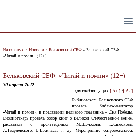
тест
На главную
»
Новости
»
Бельковский СБФ
»
Бельковский СБФ:
«Читай и помни» (12+)
Бельковский СБФ: «Читай и помни» (12+)
30 апреля 2022
для слабовидящих:
[ A+ ]
/
[ A- ]
Библиотекарь Бельковского СБФ
провела библио-навигатор
«Читай и помни», в преддверии великого праздника – Дня Победы.
Библиотекарь провела обзор книг о Великой Отечественной войне,
рассказала о произведениях М.Шолохова, К.Симонова,
А.Твардовского, Б.Васильева и др. Мероприятие сопровождалось