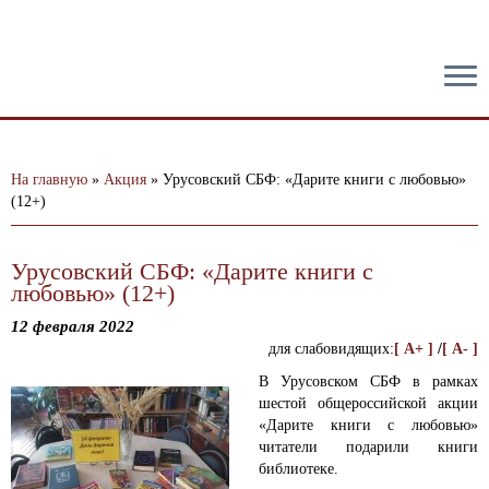
тест
На главную
»
Акция
»
Урусовский СБФ: «Дарите книги с любовью»
(12+)
Урусовский СБФ: «Дарите книги с
любовью» (12+)
12 февраля 2022
для слабовидящих:
[ A+ ]
/
[ A- ]
В Урусовском СБФ в рамках
шестой общероссийской акции
«Дарите книги с любовью»
читатели подарили книги
библиотеке.