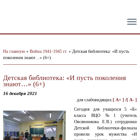
тест
На главную
»
Война 1941-1945 гг.
»
Детская библиотека: «И пусть
поколения знают…» (6+)
Детская библиотека: «И пусть поколения
знают…» (6+)
16 декабря 2021
для слабовидящих:
[ A+ ]
/
[ A- ]
Сегодня для учащихся 5 «Б»
класса
ВЦО №1
(учитель
Овсянникова Е.В.) сотрудники
Детской библиотеки-филиала
провели урок мужества «И