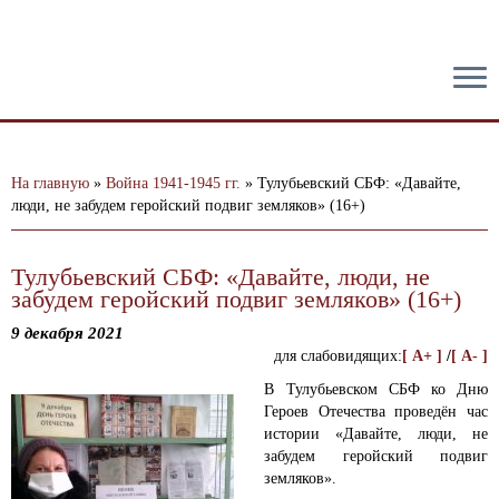
тест
На главную
»
Война 1941-1945 гг.
»
Тулубьевский СБФ: «Давайте,
люди, не забудем геройский подвиг земляков» (16+)
Тулубьевский СБФ: «Давайте, люди, не
забудем геройский подвиг земляков» (16+)
9 декабря 2021
для слабовидящих:
[ A+ ]
/
[ A- ]
В Тулубьевском СБФ ко Дню
Героев Отечества проведён час
истории «Давайте, люди, не
забудем геройский подвиг
земляков».