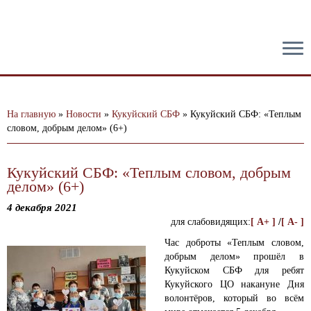
тест
На главную
»
Новости
»
Кукуйский СБФ
»
Кукуйский СБФ: «Теплым
словом, добрым делом» (6+)
Кукуйский СБФ: «Теплым словом, добрым
делом» (6+)
4 декабря 2021
для слабовидящих:
[ A+ ]
/
[ A- ]
Час доброты «Теплым словом,
добрым делом» прошёл в
Кукуйском СБФ для ребят
Кукуйского ЦО накануне Дня
волонтёров, который во всём