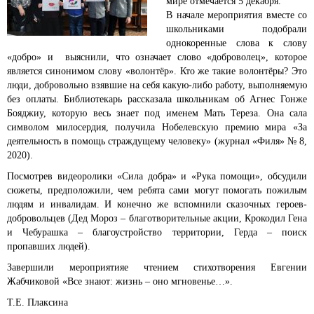
мире отмечается 5 декабря.
В начале мероприятия вместе со
школьниками подобрали
однокоренные слова к слову
«добро» и выяснили, что означает слово «доброволец», которое
является синонимом слову «волонтёр». Кто же такие волонтёры? Это
люди, добровольно взявшие на себя какую-либо работу, выполняемую
без оплаты.
Библиотекарь рассказала школьникам об
Агнес Гонже
Бояджиу, которую весь знает
под именем Мать Тереза. Она сала
символом
милосердия, получила Нобелевскую премию
мира «За
деятельность в помощь
страждущему человеку» (журнал «Филя» № 8,
2020).
Посмотрев видеоролики «Сила добра» и «Рука помощи», обсудили
сюжеты, предположили, чем ребята сами могут помогать пожилым
людям и инвалидам. И конечно же вспомнили сказочных героев-
добровольцев (Дед Мороз – благотворительные акции, Крокодил Гена
и Чебурашка – благоустройство территории, Герда – поиск
пропавших людей).
Завершили мероприятияе чтением стихотворения
Евгении
Жабчиковой
«Все знают: жизнь – оно
мгновенье…».
Т.Е. Плаксина