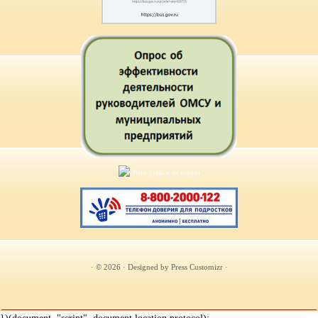
· © 2026
· Designed by
Press Customizr
·