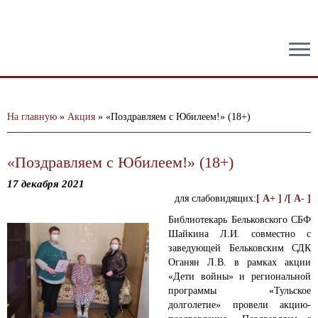
тест
На главную
»
Акция
»
«Поздравляем с Юбилеем!» (18+)
«Поздравляем с Юбилеем!» (18+)
17 декабря 2021
для слабовидящих:
[ A+ ]
/
[ A- ]
Библиотекарь Бельковского СБФ
Шайкина Л.И. совместно с
заведующей Бельковским СДК
Оганян Л.В. в рамках акции
«Дети войны» и региональной
программы «Тульское
долголетие» провели акцию-