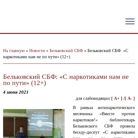
тест
На главную
»
Новости
»
Бельковский СБФ
»
Бельковский СБФ: «С
наркотиками нам не по пути» (12+)
Бельковский СБФ: «С наркотиками нам не
по пути» (12+)
4 июня 2021
для слабовидящих:
[ A+ ]
/
[ A- ]
В рамках антинаркотического
месячника «Вместе против
наркотиков!» библиотекарь
Бельковского СБФ провела
беседу-диспут «С наркотиками