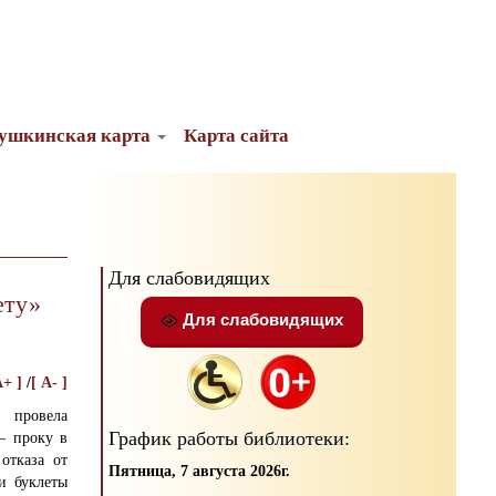
ушкинская карта
Карта сайта
Для слабовидящих
ету»
Для слабовидящих
A+ ]
/
[ A- ]
провела
График работы библиотеки:
— проку в
отказа от
Пятница, 7 августа 2026г.
и буклеты