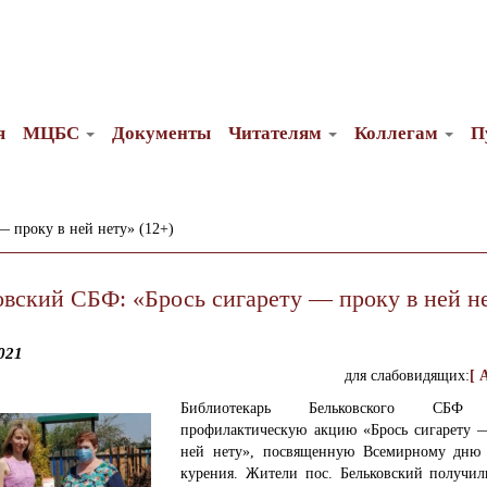
я
МЦБС
Документы
Читателям
Коллегам
П
— проку в ней нету» (12+)
овский СБФ: «Брось сигарету — проку в ней н
021
для слабовидящих:
[ 
Библиотекарь Бельковского СБФ 
профилактическую акцию «Брось сигарету 
ней нету», посвященную Всемирному дню 
курения. Жители пос. Бельковский получил