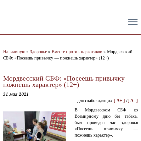
тест
На главную
»
Здоровье
»
Вместе против наркотиков
»
Мордвесский
СБФ: «Посеешь привычку — пожнешь характер» (12+)
Мордвесский СБФ: «Посеешь привычку —
пожнешь характер» (12+)
31 мая 2021
для слабовидящих:
[ A+ ]
/
[ A- ]
В Мордвесском СБФ ко
Всемирному дню без табака,
был проведен час здоровья
«Посеешь привычку —
пожнешь характер».