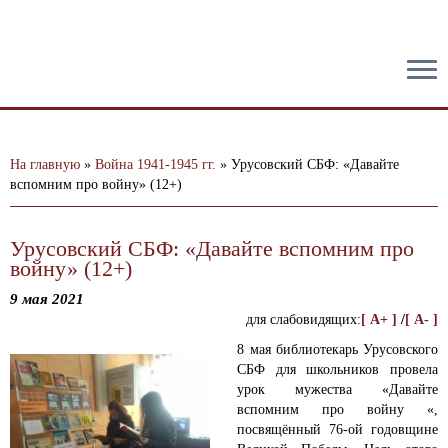
тест
На главную
»
Война 1941-1945 гг.
»
Урусовский СБФ: «Давайте
вспомним про войну» (12+)
Урусовский СБФ: «Давайте вспомним про
войну» (12+)
9 мая 2021
для слабовидящих:
[ A+ ]
/
[ A- ]
8 мая библиотекарь Урусовского
СБФ для школьников провела
урок мужества «Давайте
вспомним про войну «,
посвящённый 76-ой годовщине