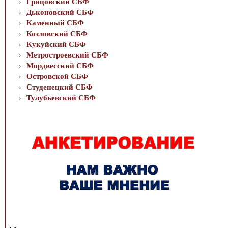
Грицовский СБФ
Дьконовский СБФ
Каменный СБФ
Козловский СБФ
Кукуйский СБФ
Метростроевский СБФ
Мордвесский СБФ
Островской СБФ
Студенецкий СБФ
Тулубьевский СБФ