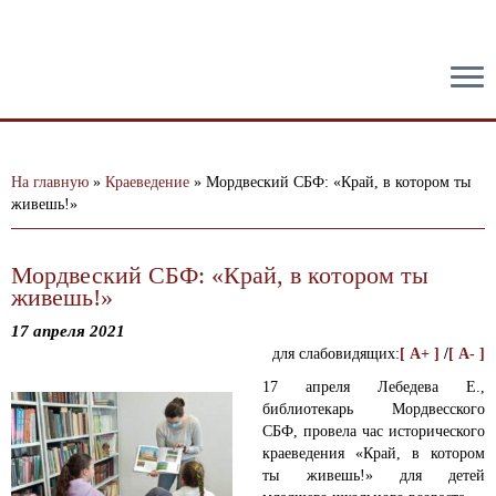
тест
На главную
»
Краеведение
»
Мордвеский СБФ: «Край, в котором ты
живешь!»
Мордвеский СБФ: «Край, в котором ты
живешь!»
17 апреля 2021
для слабовидящих:
[ A+ ]
/
[ A- ]
17 апреля Лебедева Е.,
библиотекарь Мордвесского
СБФ, провела час исторического
краеведения «Край, в котором
ты живешь!» для детей