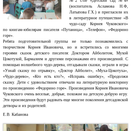
№2 с/пе «Детский сад №4»
(воспитатель Асламова Н.Ф,
Латыпова Г.Х.) и пригласили их
в литературное путешествие «В
чудо-саду Корнея Чуковского»
по книгам-юбилярам писателя «Путаница», «Телефон», «Федорино
горе».
Ребята подготовительной группы не только познакомились с
творчеством Корнея Ивановича, но и встретились со многими
героями сказок детского писателя: Доктором Айболитом, Мухой
Цокотухой, Бармалеем и другими персонажами его произведений. С
помощью волшебного чудо-дерева, отгадывали сказки, играли в игры
«Узнай сказку по отрывку», «Доктор Айболит», «Муха-Цокотуха»,
«Чудо-дерево», «Кто есть кто?», «Исправь ошибку», «Продолжи
сказку. Дети с удовольствием отвечали на литературную викторину
по произведению «Федорино горе». Произведения Корнея Ивановича
Чуковского очень веселые, добрые, похожие на детскую добрую игру.
Эти произведения будут радовать еще многие поколения детсадовской
детворы и их родителей.
Е.В.
Кабанова