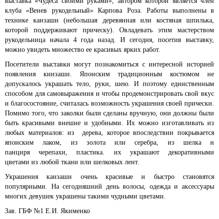
выставка «Чудеса своими руками», автором которой является член
клуба «Венев рукодельный» Карпова Роза. Работы выполнены в
технике канзаши (небольшая деревянная или костяная шпилька,
которой поддерживают прическу). Овладевать этим мастерством
рукодельница начала 4 года назад. И сегодня, посетив выставку,
можно увидеть множество ее красивых ярких работ.
Посетители выставки могут познакомиться с интересной историей
появления кинзаши. Японским традиционным костюмом не
допускалось украшать тело, руки, шею. И поэтому единственным
способом для самовыражения и чтобы продемонстрировать свой вкус
и благосостояние, считалась возможность украшения своей прически.
Помимо того, что заколки были сделаны вручную, они должны были
быть красивыми внешне и удобными. Их можно изготавливать из
любых материалов: из дерева, которое впоследствии покрывается
японским лаком, из золота или серебра, из шелка и
панциря черепахи, пластика. их украшают декоративными
цветами из любой ткани или шелковых лент.
Украшения канзаши очень красивые и быстро становятся
популярными. На сегодняшний день волосы, одежда и аксессуары
многих девушек украшены такими чудными цветами.
Зав. ГБФ №1 Е.И. Якименко