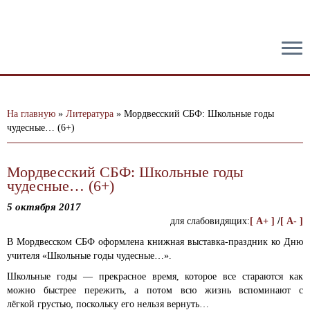
тест
На главную
»
Литература
»
Мордвесский СБФ: Школьные годы
чудесные… (6+)
Мордвесский СБФ: Школьные годы
чудесные… (6+)
5 октября 2017
для слабовидящих:
[ A+ ]
/
[ A- ]
В Мордвесском СБФ оформлена книжная выставка-праздник ко Дню
учителя «Школьные годы чудесные…».
Школьные годы — прекрасное время, которое все стараются как
можно быстрее пережить, а потом всю жизнь вспоминают с
лёгкой грустью, поскольку его нельзя вернуть…