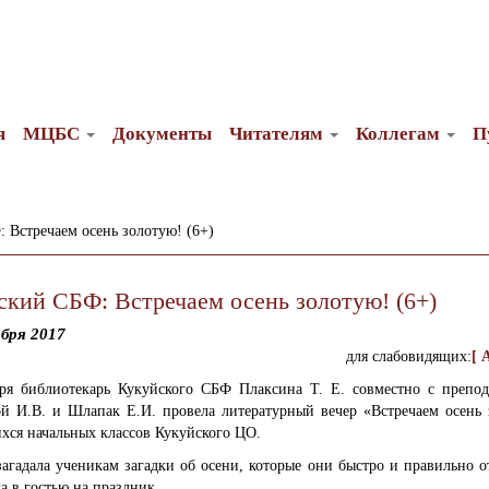
я
МЦБС
Документы
Читателям
Коллегам
П
 Встречаем осень золотую! (6+)
ский СБФ: Встречаем осень золотую! (6+)
бря 2017
для слабовидящих:
[ 
бря библиотекарь Кукуйского СБФ Плаксина Т. Е. совместно с препод
й И.В. и Шлапак Е.И. провела литературный вечер «Встречаем осень 
хся начальных классов Кукуйского ЦО.
агадала ученикам загадки об осени, которые они быстро и правильно о
а в гостью на праздник.