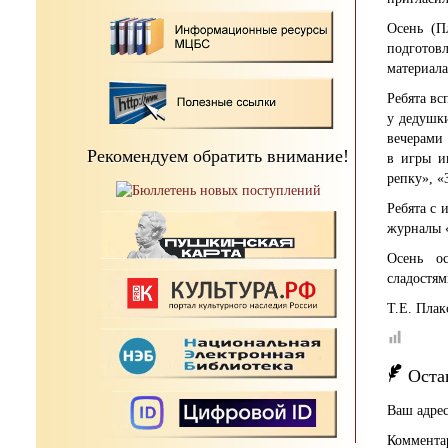
Осень (П
подготов
материала
Ребята вс
у дедушк
вечерами 
Рекомендуем обратить внимание!
в игры и
репку», «
Ребята с 
журналы 
Осень ос
сладостям
Т.Е. Плак
Оста
Ваш адрес
Коммента