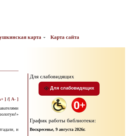
ушкинская карта
Карта сайта
Для слабовидящих
Для слабовидящих
A+ ]
/
[ A- ]
авателями
золотую!»
График работы библиотеки:
Воскресенье, 9 августа 2026г.
тгадали, и