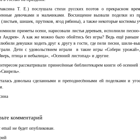
лаксина Т. Е.) послушала стихи русских поэтов о прекрасном врем
ленные девочками и мальчиками. Восхищение вызвали поделки из п
 (листьев, шишек, прутиков, ягод рябины), а также некоторые костюмы у
помнили приметы осени, нарисовали листья деревьев, исполнили песню
и Андрея». А как же можно было обойтись без игры? Ведь ещё раньше
любили девушки ходить друг к другу в гости, где пели песни, шили-в
грали. Дети с удовольствием играли в такие игры «Собери урожай»
Зверь, птица и небылица», «Осенний листопад» и другие.
интересом рассматривали принесённые библиотекарем книги об осенней
«Свирель».
талась довольна сделанными и преподнесёнными ей поделками и угос
и.
сина
вьте комментарий
 email не будет опубликован.
рий