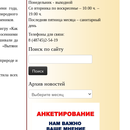
Понедельник - выходной
Со вторника по воскресенье – 10.00 ч. –
ени года,
19.00 ч.
риродного
Последняя пятница месяца – санитарный
чеников.
день
-игру «Как
Телефоны для связи:
 осенними
8 (48745)2-54-19
ышивали да
, «Вытяни
Поиск по сайту
Найти:
 природе и
тила всех
Архив новостей
Архив
новостей