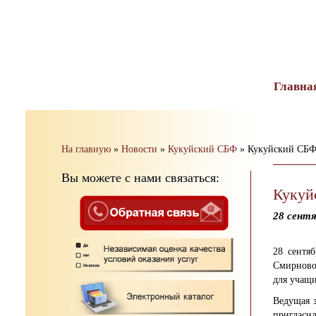
тест
Главна
На главную
»
Новости
»
Кукуйский СБФ
»
Кукуйский СБФ:
Вы можете с нами связаться:
Кукуй
28 сентя
28 сентя
Смирново
для учащи
Ведущая з
пригласил