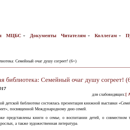
я
МЦБС
Документы
Читателям
Коллегам
П
лиотека: Семейный очаг душу согреет! (6+)
ая библиотека: Семейный очаг душу согреет! (
017
для слабовидящих:
[ 
ой детской библиотеке состоялась презентация книжной выставки «Сем
реет», посвященной Международному дню семей.
вке представлены книги о семье, о воспитании детей, о совместном т
зрослых, а также художественная литература.