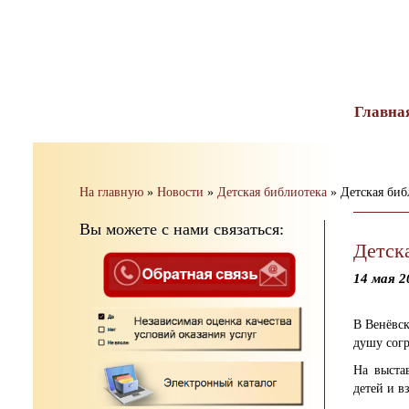
тест
Главна
На главную
»
Новости
»
Детская библиотека
»
Детская биб
Вы можете с нами связаться:
Детск
14 мая 2
В Венёвск
душу сог
На выста
детей и в