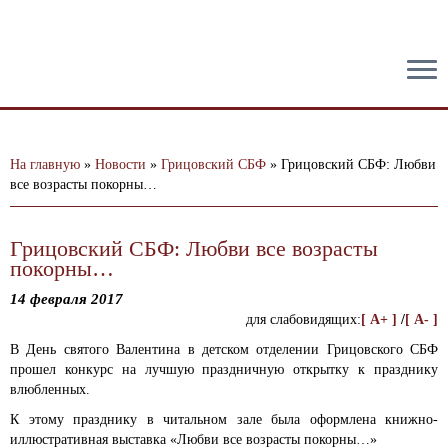
тест
На главную
»
Новости
»
Грицовский СБФ
»
Грицовский СБФ: Любви
все возрасты покорны…
Грицовский СБФ: Любви все возрасты
покорны…
14 февраля 2017
для слабовидящих:
[ A+ ]
/
[ A- ]
В День святого Валентина в детском отделении Грицовского СБФ
прошел конкурс на лучшую праздничную открытку к празднику
влюбленных.
К этому празднику в читальном зале была оформлена книжно-
иллюстративная выставка «Любви все возрасты покорны…»