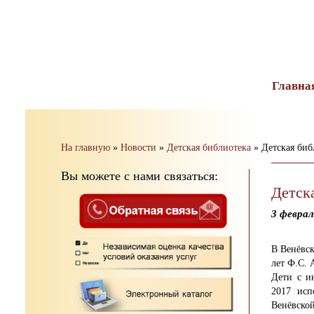
тест
Главна
На главную
»
Новости
»
Детская библиотека
»
Детская биб
Вы можете с нами связаться:
Детск
3 феврал
В Венёвск
лет Ф.С. 
Дети с и
2017 исп
Венёвской