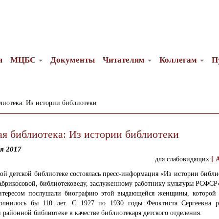
я
МЦБС
Документы
Читателям
Коллегам
П
лиотека: Из истории библиотеки
ая библиотека: Из истории библиотеки
я 2017
для слабовидящих:
[ 
ой детской библиотеке состоялась пресс-информация «Из истории библи
Абрикосовой, библиотековеду, заслуженному работнику культуры РСФСР
нтересом послушали биографию этой выдающейся женщины, которой 
олнилось бы 110 лет. С 1927 по 1930 годы Феоктиста Сергеевна р
 районной библиотеке в качестве библиотекаря детского отделения.