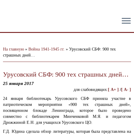
тест
На главную
»
Война 1941-1945 гг.
»
Урусовский СБФ: 900 тех
страшных дней…
Урусовский СБФ: 900 тех страшных дней…
25 января 2017
для слабовидящих:
[ A+ ]
/
[ A- ]
24 января библиотекарь Урусовского СБФ приняла участие в
патриотическом мероприятии «900 тех страшных дней»,
посвященном блокаде Ленинграда, которое было проведено
совместно с библиотекарем Минченковой М.Я. и педагогом
Дрожжиной Е.Н. для учащихся Урусовского ЦО.
Г.Д. Юдина сделала обзор литературы, которая была представлена на