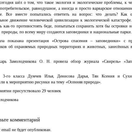
сегодня шёл о том, что такое экология и экологические проблемы, к 
потребительское, равнодушное, а иногда и просто варварское отношени
е. Все вместе попытались ответить на вопрос: что делать? Как о
льное движение человеческой цивилизации к экологической катастрофе.
ь как-то противостоять беде, попытаться сохранить хотя бы островки 
 природы, по всему миру создаются заповедники и национальные парки.
ла показана презентация «Острова спасения – заповедники» с п
иков об охраняемых природных территориях и животных, занесённых 
карь Замолодчикова О. Н. провела обзор журнала «Свирель» «За
.
 3-го класса Думчев Илья, Денисова Дарья, Тян Ксения и Сух
ли к мероприятию рисунки на тему «Осенняя природа».
иятии присутствовало 29 человек
олодчикова
вьте комментарий
 email не будет опубликован.