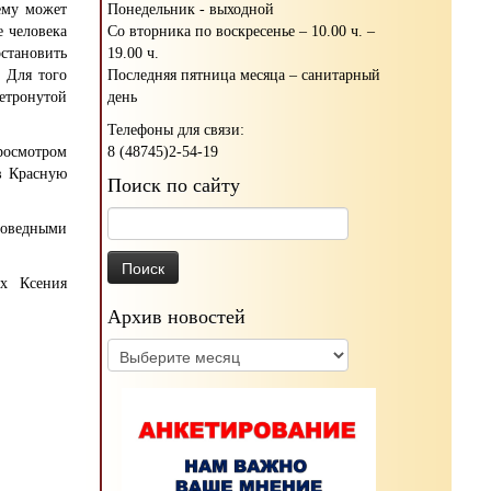
Понедельник - выходной
чему может
Со вторника по воскресенье – 10.00 ч. –
е человека
19.00 ч.
становить
Последняя пятница месяца – санитарный
 Для того
день
нетронутой
Телефоны для связи:
8 (48745)2-54-19
росмотром
в Красную
Поиск по сайту
Найти:
поведными
их Ксения
Архив новостей
Архив
новостей