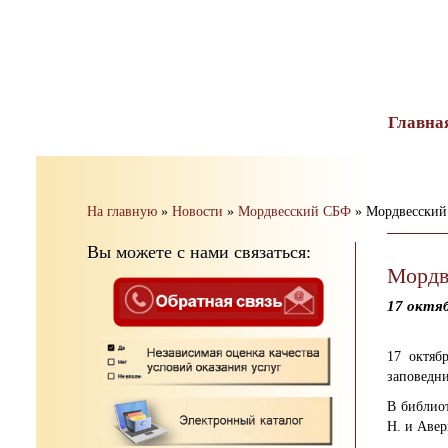
тест
Главна
На главную
»
Новости
»
Мордвесский СБФ
»
Мордвесский 
Вы можете с нами связаться:
Мордв
17 октя
17 октяб
заповедни
В библиот
Н. и Авери