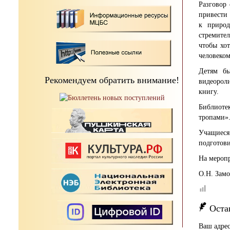
Разговор 
привести 
к природ
стремите
чтобы хот
человеком
Детям бы
Рекомендуем обратить внимание!
видеорол
книгу.
Библиоте
тропами»
Учащиеся
подготови
На меропр
О.Н. Зам
Оста
Ваш адрес