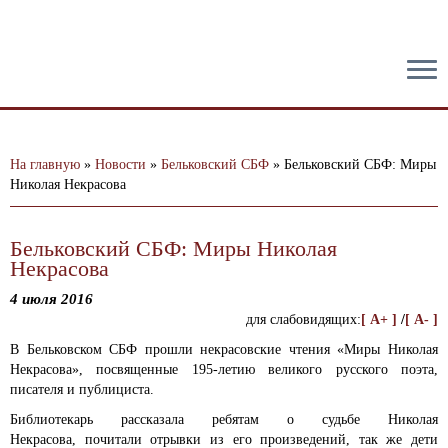
тест
На главную
»
Новости
»
Бельковский СБФ
»
Бельковский СБФ: Миры
Николая Некрасова
Бельковский СБФ: Миры Николая
Некрасова
4 июля 2016
для слабовидящих:
[ A+ ]
/
[ A- ]
В Бельковском СБФ прошли некрасовские чтения «Миры Николая
Некрасова», посвященные 195-летию великого русского поэта,
писателя и публициста.
Библиотекарь рассказала ребятам о судьбе Николая
Некрасова, почитали отрывки из его произведений, так же дети