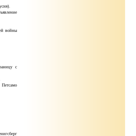
усия).
ъявление
ией войны
раницу с
.
 Петсамо
нигсберг