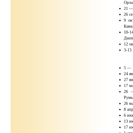
Орла
21 —
26 с
9 ок
Кавк
10-1
Днеп
12 о
3-13
5 — 
24 я
27 я
17 м
26 —
Румы
26 м
8 ап
6 ию
13 и
17 и