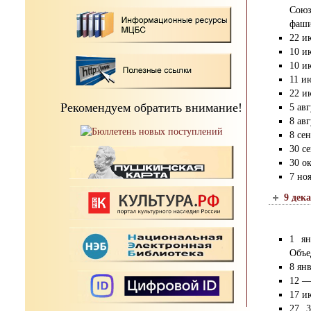
Союз
фаши
22 и
10 и
10 и
11 и
22 и
Рекомендуем обратить внимание!
5 ав
8 ав
8 се
30 с
30 о
7 но
9 дек
1 ян
Объе
8 ян
12 —
17 и
27, 