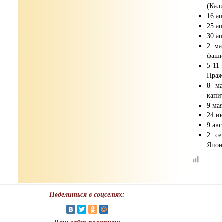
(Кал
16 а
25 а
30 а
2 ма
фаши
5-11
Праж
8 ма
капи
9 ма
24 и
9 ав
2 се
Япон
Поделиться в соцсетях: