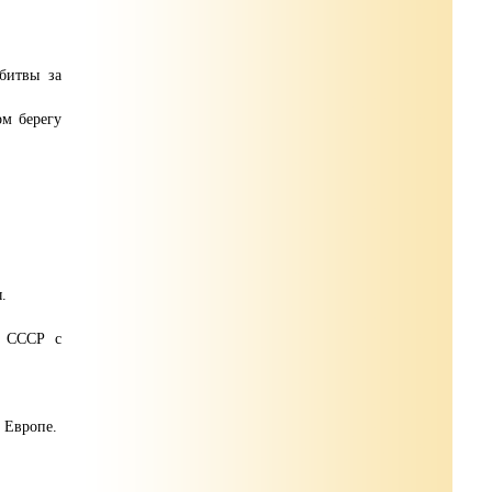
битвы за
ом берегу
.
у СССР с
 Европе.