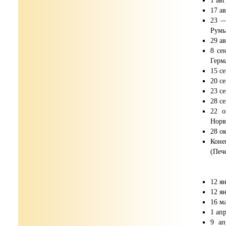
1 ав
17 а
23 —
Румы
29 а
8 се
Герм
15 с
20 с
23 с
28 с
22 о
Норв
28 о
Коне
(Печ
12 я
12 я
16 м
1 ап
9 ап