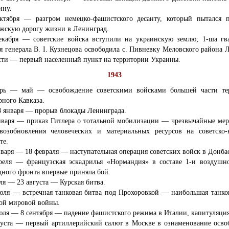
ину.
ктября — разгром немецко-фашистского десанту, который пытался п
жскую дорогу жизни в Ленинград.
екабря — советские войска вступили на украинскую землю; 1-ша гва
я генерала В. І. Кузнецова освободила с. Пивневку Меловского района 
сти — первый населенный пункт на территории Украины.
1943
рь — май — освобождение советскими войсками большей части те
рного Кавказа.
8 января — прорыв блокады Ленинграда.
нваря — приказ Гитлера о тотальной мобилизации — чрезвычайные ме
возобновления человеческих и материальных ресурсов на советско-
те.
нваря — 18 февраля — наступательная операция советских войск в Донбас
реля — французская эскадрилья «Нормандия» в составе 1-и воздушн
дного фронта впервые приняла бой.
ля — 23 августа — Курская битва.
юля — встречная танковая битва под Прохоровкой — наибольшая танко
ой мировой войны.
юля — 8 сентября — падение фашистского режима в Италии, капитуляци
густа — первый артиллерийский салют в Москве в ознаменование осв