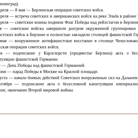
ининград).
преля — 8 мая — Берлинская операция советских войск.
преля — встреча советских и американских войск на реке Эльба в районе 
преля — советские воины подняли Флаг Победы над рейхстагом в Берлин
я — советские войска завершили разгром окруженной группировки 
стских войск в Берлине и полностью завладели столицей фашистской Г
 мая — вооруженное антифашистское восстание в столице Чехословак
ская операция советских войск.
я — подписание у Карлсхорсти (предместье Берлина) акта о без
туляции фашистской Германии.
я — День Победы над фашистской Германией.
юня — парад Победы в Москве на Красной площади.
густа — начало боевых действий Советских вооруженных сил на Дальнем
нтября — подписание акта о безусловной капитуляции империалис
ии; окончание Второй мировой войны.