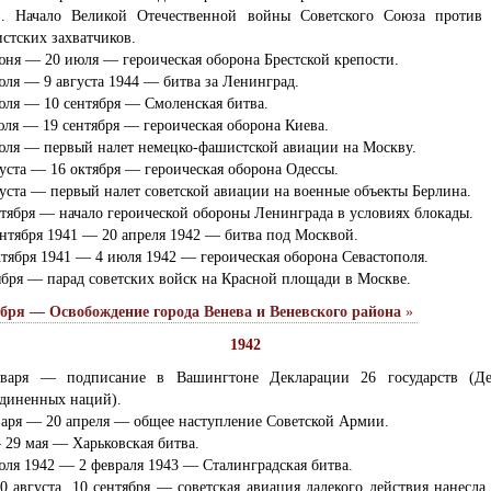
. Начало Великой Отечественной войны Советского Союза против 
стских захватчиков.
юня — 20 июля — героическая оборона Брестской крепости.
юля — 9 августа 1944 — битва за Ленинград.
юля — 10 сентября — Смоленская битва.
юля — 19 сентября — героическая оборона Киева.
юля — первый налет немецко-фашистской авиации на Москву.
густа — 16 октября — героическая оборона Одессы.
густа — первый налет советской авиации на военные объекты Берлина.
нтября — начало героической обороны Ленинграда в условиях блокады.
ентября 1941 — 20 апреля 1942 — битва под Москвой.
ктября 1941 — 4 июля 1942 — героическая оборона Севастополя.
ября — парад советских войск на Красной площади в Москве.
абря — Освобождение города Венева и Веневского района
»
1942
варя — подписание в Вашингтоне Декларации 26 государств (Де
диненных наций).
варя — 20 апреля — общее наступление Советской Армии.
 29 мая — Харьковская битва.
юля 1942 — 2 февраля 1943 — Сталинградская битва.
30 августа, 10 сентября — советская авиация далекого действия нанесла