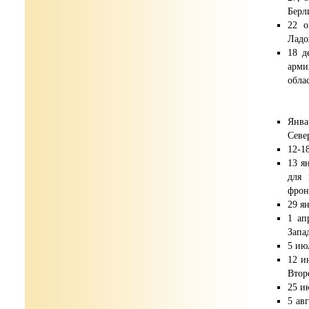
Берл
22 о
Ладо
18 д
арми
обла
Янва
Севе
12-1
13 я
для 
фрон
29 я
1 ап
Запа
5 ию
12 и
Втор
25 и
5 ав