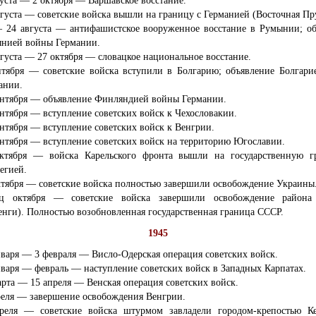
густа — 2 октября — Варшавское восстание.
вгуста — советские войска вышли на границу с Германией (Восточная Пр
 24 августа — антифашистское вооруженное восстание в Румынии; об
нией войны Германии.
вгуста — 27 октября — словацкое национальное восстание.
нтября — советские войска вступили в Болгарию; объявление Болгар
ании.
ентября — объявление Финляндией войны Германии.
ентября — вступление советских войск к Чехословакии.
ентября — вступление советских войск к Венгрии.
ентября — вступление советских войск на территорию Югославии.
ктября — войска Карельского фронта вышли на государственную г
егией.
ктября — советские войска полностью завершили освобождение Украины
ц октября — советские войска завершили освобождение района
енги). Полностью возобновленная государственная граница СССР.
1945
нваря — 3 февраля — Висло-Одерская операция советских войск.
нваря — февраль — наступление советских войск в Западных Карпатах.
арта — 15 апреля — Венская операция советских войск.
реля — завершение освобождения Венгрии.
реля — советские войска штурмом завладели городом-крепостью Ке