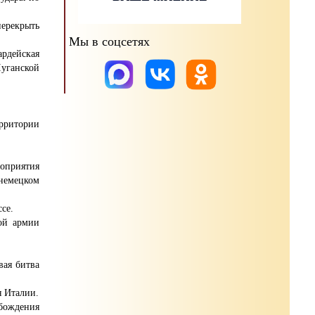
ерекрыть
Мы в соцсетях
рдейская
Луганской
рритории
роприятия
немецком
се.
ой армии
вая битва
я Италии.
обождения