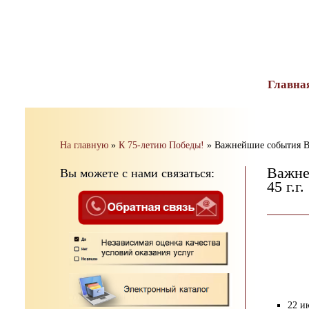
тест
Главна
На главную
»
К 75-летию Победы!
»
Важнейшие события Ве
Важне
Вы можете с нами связаться:
45 г.г.
22 и