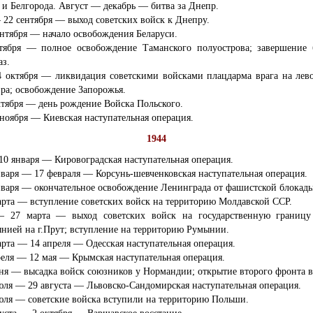
 и Белгорода. Август — декабрь — битва за Днепр.
 22 сентября — выход советских войск к Днепру.
ентября — начало освобождения Беларуси.
тября — полное освобождение Таманского полуострова; завершение 
аз.
4 октября — ликвидация советскими войсками плацдарма врага на лев
ра; освобождение Запорожья.
ктября — день рождение Войска Польского.
 ноября — Киевская наступательная операция.
1944
10 января — Кировоградская наступательная операция.
нваря — 17 февраля — Корсунь-шевченковская наступательная операция.
нваря — окончательное освобождение Ленинграда от фашистской блокады
арта — вступление советских войск на территорию Молдавской ССР.
 27 марта — выход советских войск на государственную границ
нией на г.Прут; вступление на территорию Румынии.
арта — 14 апреля — Одесская наступательная операция.
реля — 12 мая — Крымская наступательная операция.
ня — высадка войск союзников у Нормандии; открытие второго фронта в
юля — 29 августа — Львовско-Сандомирская наступательная операция.
юля — советские войска вступили на территорию Польши.