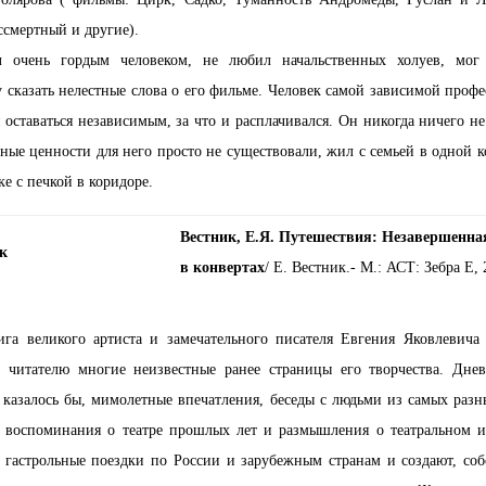
смертный и другие).
 очень гордым человеком, не любил начальственных холуев, мог
 сказать нелестные слова о его фильме. Человек самой зависимой профе
 оставаться независимым, за что и расплачивался. Он никогда ничего не
ные ценности для него просто не существовали, жил с семьей в одной к
е с печкой в коридоре.
Вестник, Е.Я. Путешествия: Незавершенна
в конвертах
/ Е. Вестник.- М.: АСТ: Зебра Е, 
ига великого артиста и замечательного писателя Евгения Яковлевича
т читателю многие неизвестные ранее страницы его творчества. Дне
 казалось бы, мимолетные впечатления, беседы с людьми из самых разн
, воспоминания о театре прошлых лет и размышления о театральном и
 гастрольные поездки по России и зарубежным странам и создают, соб