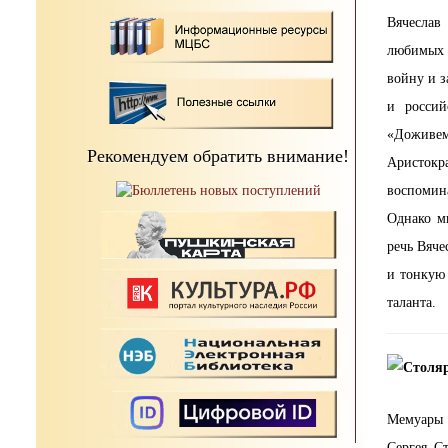
Вячеслав
любимых 
войну и з
и россий
«Доживем
Рекомендуем обратить внимание!
Аристокра
воспомина
Однако м
речь Вяче
и тонкую
таланта.
Мемуары 
Сергея С