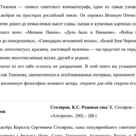
 Тихонов — символ советского кинематографа, один из самых узна
актёров на просторах российской земли. Он пережил Великую Отече
атем дошел до немыслимых высот славы, сыграв в культовых картинах со
ского кино: «Мичман Панин», «Дело было в Пенькове», «Война 
 до понедельника», «Семнадцать мгновений весны», «Белый Бим Черно
т, интеллектуал, красавец, настоящий мужчина — так предстает он пере
ниях многочисленных коллег, друзей и родных.
ногие из его тайн осталось не раскрытыми. В этой книге вы услыши
слав Тихонова, запечатленную в опубликованных интервью, проникнете
 жизненную философию великого актера, откроете для себя секреты ег
Столяров, К.С. Родовые сны
/ К. Столяров.-
«Алгоритм», 2001.- 288 с
актёра Кирилла Сергеевича Столярова, сына популярнейшего советског
толярова ( фильмы: Цирк, Садко, Туманность Андромеды, Руслан и 