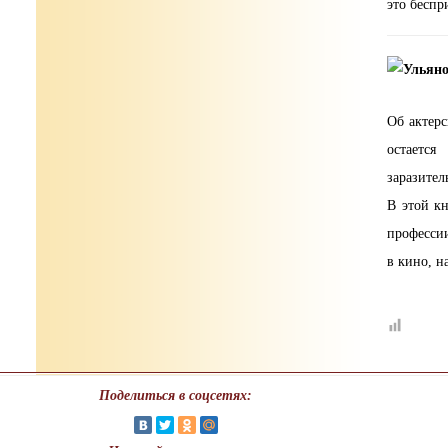
это беспр
Об актерс
остаетс
заразител
В этой к
профессии
в кино, н
Поделиться в соцсетях: