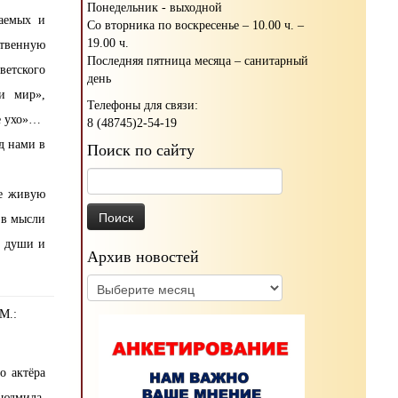
Понедельник - выходной
ваемых и
Со вторника по воскресенье – 10.00 ч. –
19.00 ч.
ственную
Последняя пятница месяца – санитарный
ветского
день
и мир»,
Телефоны для связи:
е ухо»…
8 (48745)2-54-19
д нами в
Поиск по сайту
Найти:
те живую
 в мысли
о души и
Архив новостей
Архив
новостей
 М.:
о актёра
Людмила,