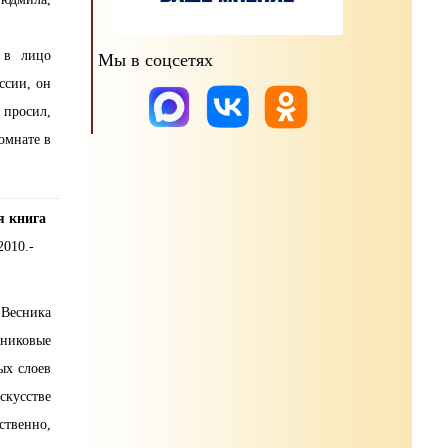
 в лицо
Мы в соцсетях
ссии, он
 просил,
омнате в
я книга
2010.-
 Весника
вниковые
ых слоев
скусстве
ственно,