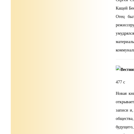
Кащей Бес
Отец был
режиссеру
умудрялся
материаль
коммуналк
477 с
Новая кн
открывае
записи и,
общества
будущего,