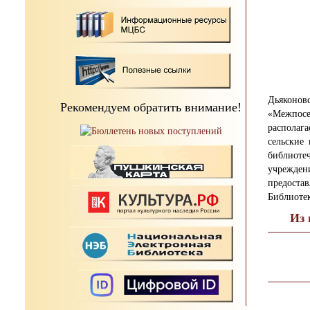
Дьяконов
Рекомендуем обратить внимание!
«Межпосе
располаг
сельские
библиот
учрежден
предоста
Библиотек
Из 