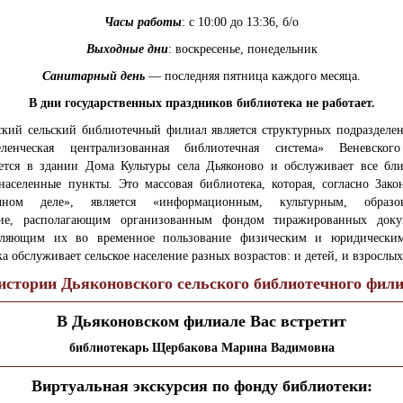
Часы работы
: с 10:00 до 13:36, б/о
Выходные дни
: воскресенье, понедельник
Санитарный день
— последняя пятница каждого месяца.
В дни государственных праздников библиотека не работает.
ский сельский библиотечный филиал является структурных подраздел
ленческая централизованная библиотечная система» Веневског
ается в здании Дома Культуры села Дьяконово и обслуживает все бл
 населенные пункты. Это массовая библиотека, которая, согласно Зак
ечном деле», является «информационным, культурным, образов
ие, располагающим организованным фондом тиражированных док
вляющим их во временное пользование физическим и юридически
а обслуживает сельское население разных возрастов: и детей, и взрослых
истории Дьяконовского сельского библиотечного фил
В Дьяконовском филиале Вас встретит
библиотекарь Щербакова Марина Вадимовна
Виртуальная экскурсия по фонду библиотеки: