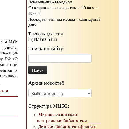
Понедельник - выходной
Со вторника по воскресенье – 10.00 ч. –
19.00 ч.
Последняя пятница месяца – санитарный
день
Телефоны для связи:
8 (48745)2-54-19
ением МУК
о района,
Поиск по сайту
излежащие
Найти:
ону РФ «О
ательным
ументов и
м лицам».
.
Архив новостей
иала
Архив
новостей
Структура МЦБС:
Межпоселенческая
центральная библиотека
Детская библиотека-филиал