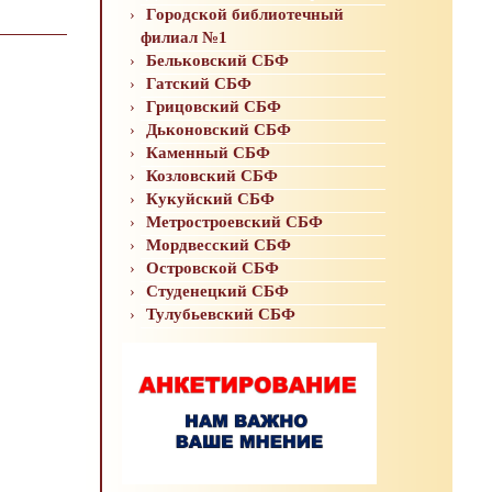
Городской библиотечный
филиал №1
Бельковский СБФ
Гатский СБФ
Грицовский СБФ
Дьконовский СБФ
Каменный СБФ
Козловский СБФ
Кукуйский СБФ
Метростроевский СБФ
Мордвесский СБФ
Островской СБФ
Студенецкий СБФ
Тулубьевский СБФ