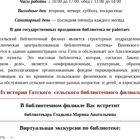
Часы работы
: с 10:00 до 17:00, обед с 13:00 до 14:00
Выходные дни
: вторник, четверг, суббота, воскресенье
Санитарный день
— последняя пятница каждого месяца.
В дни государственных праздников библиотека не работает.
сельский библиотечный филиал является структурных подраздел
ленческая централизованная библиотечная система» Веневског
ется в здании администрации села Гати и обслуживает все близлежащи
ные пункты. Это массовая библиотека, которая, согласно Зако
ечном деле», является «информационным, культурным, образов
ие, располагающим организованным фондом тиражированных док
вляющим их во временное пользование физическим и юридически
а обслуживает сельское население разных возрастов: и детей, и взрослых
Из истории Гатского сельского библиотечного филиал
В библиотечном филиале Вас встретит
библиотекарь Гладкова Марина Анатольевна
Виртуальная экскурсия по библиотеке:
ить… »