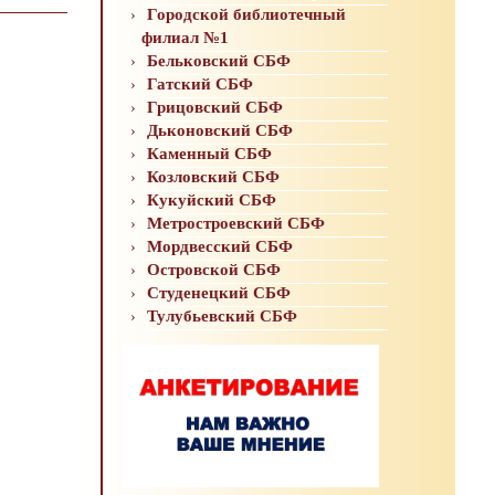
Городской библиотечный
филиал №1
Бельковский СБФ
Гатский СБФ
Грицовский СБФ
Дьконовский СБФ
Каменный СБФ
Козловский СБФ
Кукуйский СБФ
Метростроевский СБФ
Мордвесский СБФ
Островской СБФ
Студенецкий СБФ
Тулубьевский СБФ