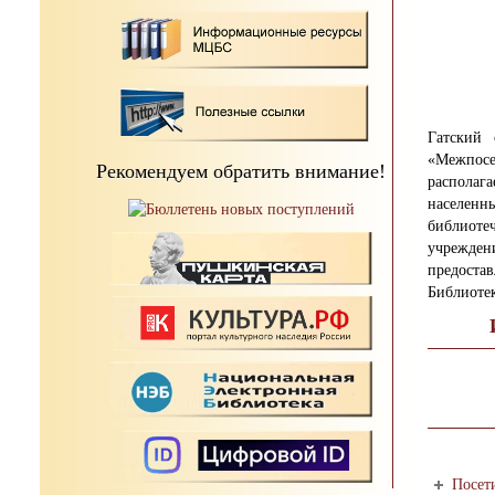
Гатский 
«Межпосе
Рекомендуем обратить внимание!
располага
населен
библиот
учрежден
предоста
Библиотек
Посет