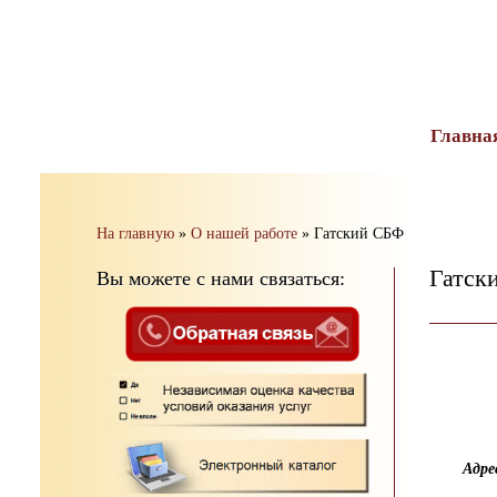
тест
Главна
На главную
»
О нашей работе
»
Гатский СБФ
Гатск
Вы можете с нами связаться:
Адре