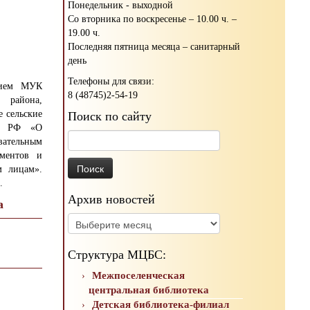
Понедельник - выходной
Со вторника по воскресенье – 10.00 ч. –
19.00 ч.
Последняя пятница месяца – санитарный
день
Телефоны для связи:
ением МУК
8 (48745)2-54-19
о района,
е сельские
Поиск по сайту
ну РФ «О
Найти:
ательным
ументов и
м лицам».
.
Архив новостей
а
Архив
новостей
Структура МЦБС:
Межпоселенческая
центральная библиотека
Детская библиотека-филиал