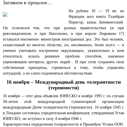
Заглянем в прошлое…
На рубеже 18 — 19 вв. во
Франции жил некто Талейран
Перигор, князь Беневентский.
Он отличился тем, что при разных правительствах (и при
революционном, и при Наполеоне, и при короле Людовике 17)
оставался неизменно министром иностранных дел. Это был человек,
талантливый во многих областях, но, несомненно, более всего — в
умении учитывать настроения окружающих, уважительно к ним
относиться, искать решение проблем способом, наименее
ущемляющим интересы других людей . И при этом сохранять свои
собственные принципы, стремиться к тому, чтобы управлять
ситуацией, а не слепо подчиняться обстоятельствам.
16 ноября – Международный день толерантности
(терпимости)
16 ноября — этот день объявлен ЮНЕСКО в ноябре 1995 г. по случаю
50-летия этой международной гуманитарной организации
международным Днем толерантности (терпимости). 16 ноября 1945 г.
в Лондоне состоялась учредительная конференция, утвердившая Устав
ЮНЕСКО, он вступил в силу 4 ноября 1946 г.
Характеристика определения толерантности в Преамбуле Устава ООН: