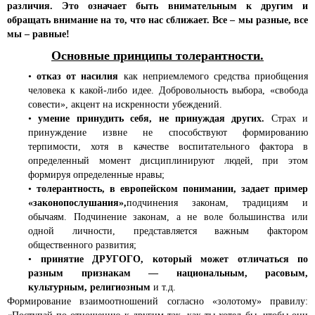
различия. Это означает быть внимательным к другим и
обращать внимание на то, что нас сближает. Все – мы разные, все
мы – равные!
Основные принципы толерантности.
•
отказ от насилия
как неприемлемого средства приобщения
человека к какой-либо идее. Добровольность выбора, «свобода
совести», акцент на искренности убеждений.
•
умение принудить себя, не принуждая других.
Страх и
принуждение извне не способствуют формированию
терпимости, хотя в качестве воспитательного фактора в
определенный момент дисциплинируют людей, при этом
формируя определенные нравы;
•
толерантность, в европейском понимании, задает пример
«законопослушания»,
подчинения законам, традициям и
обычаям. Подчинение законам, а не воле большинства или
одной личности, представляется важным фактором
общественного развития;
•
принятие ДРУГОГО, который может отличаться по
разным признакам — национальным, расовым,
культурным, религиозным
и т.д.
Формирование взаимоотношений согласно «золотому» правилу: