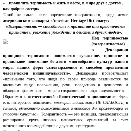
«…
проявлять терпимость и жить вместе, в мире друг с другом,
как добрые соседи»
.
Такой же смысл несет определение толерантности, предлагаемое
американским словарем «American Heritage Dictionary»:
«Толерантность — способность к признанию или практическое
признание и уважение убеждений и действий других людей».
Под терпимостью
(толерантностью)
в Декларации
принципов терпимости понимается «уважение, принятие и
правильное понимание богатого многообразия культур нашего
мира, наших форм самовыражения и способов проявлений
человеческой индивидуальности».
Декларация провозглашает
«признание того, что люди по своей природе различаются по
внешнему виду, положению, речи, поведению и ценностям и
обладают правом жить в мире и сохранять свою индивидуальность».
Обратимся к
отечественной «Политической энциклопедии»
. Здесь
есть интересное пояснение:
«толерантность вовсе НЕ СЛАБОСТЬ, а
сильное, объективно положительное и выгодное для проявляющей ее
стороны качество»
. Толерантность — это позиция, предполагающая
расширение круга личных ценностных ориентаций за счет
позитивного взаимодействия с другими культурами.