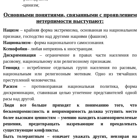
-цинизм;
Основными понятиями, связанными с проявлением
нетерпимости выступают:
Нацизм
– крайняя форма экстремизма, основанная на национальном
признаке, господство над другими нациями (фашизм).
Национализм
– форма национального самосознания.
Ксенофобия
– любая неприязнь к иностранцам.
Дискриминация
– ограничение в правах части населения по
расовому, национальному или религиозному признакам.
Геноцид
– истребление отдельных групп населения по расовым,
национальным или религиозным мотивам. Одно из тягчайших
преступлений человечества.
Расизм
– противоправная национальная политика, форма
дискриминации, ставившая целью угнетение представителей одной
расы над другой.
Люди все больше приходят к пониманию того, что
бескомпромиссность и непримиримость должна уступить место
более высоким ценностям – умению находить взаимоприемлемые
решения, предотвращать назревающие и преодолевать
существующие конфликты.
Быть толерантным – означает уважать других, невзирая на