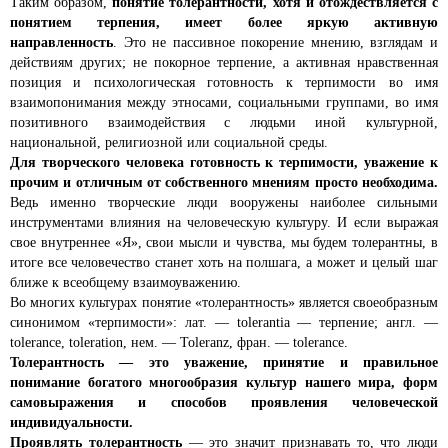
Таким образом,
понятие толерантности, хотя и отождествляется с
понятием терпения, имеет более яркую активную
направленность
. Это не пассивное покорение мнению, взглядам и
действиям других; не покорное терпение, а активная нравственная
позиция и психологическая готовность к терпимости во имя
взаимопонимания между этносами, социальными группами, во имя
позитивного взаимодействия с людьми иной культурной,
национальной, религиозной или социальной среды.
Для творческого человека готовность к терпимости, уважение к
прочим и отличным от собственного мнениям просто необходима.
Ведь именно творческие люди вооружены наиболее сильными
инструментами влияния на человеческую культуру. И если выражая
свое внутреннее «Я», свои мысли и чувства, мы будем толерантны, в
итоге все человечество станет хоть на полшага, а может и целый шаг
ближе к всеобщему взаимоуважению.
Во многих культурах понятие «толерантность» является своеобразным
синонимом «терпимости»: лат. — tolerantia — терпение; англ. —
tolerance, toleration, нем. — Toleranz, фран. — tolerance.
Толерантность — это уважение, принятие и правильное
понимание богатого многообразия культур нашего мира, форм
самовыражения и способов проявления человеческой
индивидуальности.
Проявлять толерантность
— это значит признавать то, что люди