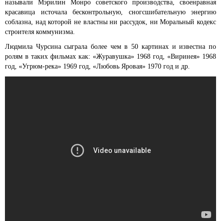
называли Мэрилин Монро советского производства, своенравная
красавица источала бесконтрольную, сногсшибательную энергию
соблазна, над которой не властны ни рассудок, ни Моральный кодекс
строителя коммунизма.
Людмила Чурсина сыграла более чем в 50 картинах и известна по
ролям в таких фильмах как: «Журавушка» 1968 год, «Виринея» 1968
год, «Угрюм-река» 1969 год, «Любовь Яровая» 1970 год и др.