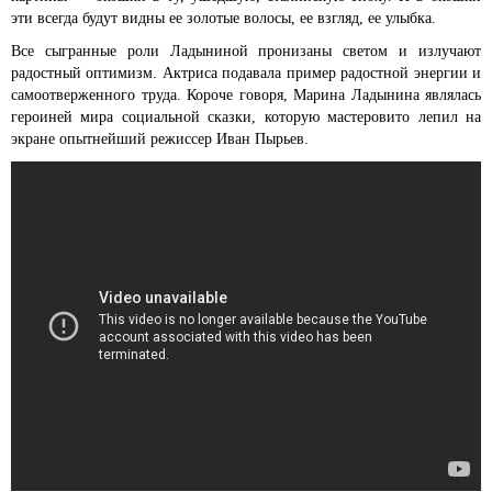
эти всегда будут видны ее золотые волосы, ее взгляд, ее улыбка.
Все сыгранные роли Ладыниной пронизаны светом и излучают
радостный оптимизм. Актриса подавала пример радостной энергии и
самоотверженного труда. Короче говоря, Марина Ладынина являлась
героиней мира социальной сказки, которую мастеровито лепил на
экране опытнейший режиссер Иван Пырьев.