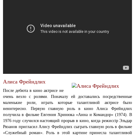
Алиса Фрейндлих
После дебюта в кино актрисе не
очень везло с ролями. Поначалу ей доставались посредственные
маленькие роли, играть которые талантливой актрисе было
неинтересно. Первую главную роль в кино Алиса Фрейндлих
получила в фильме Евгения Хринюка «Анна и Командор» (1974). В
1976 году случился настоящий прорыв в кино, когда режиссtр Эльдар
Рязанов пригласил Алису Фрейндлих сыграть главную роль в фильме
«Служебный роман». Роль в этой картине принесла талантливой