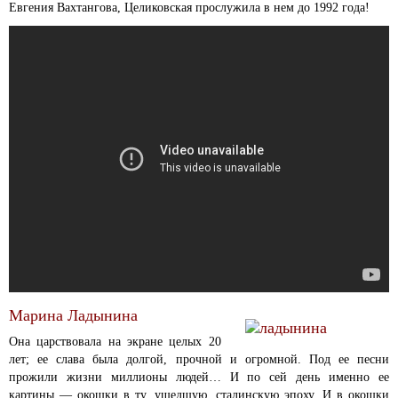
Евгения Вахтангова, Целиковская прослужила в нем до 1992 года!
Марина Ладынина
Она царствовала на экране целых 20
лет; ее слава была долгой, прочной и огромной. Под ее песни
прожили жизни миллионы людей… И по сей день именно ее
картины — окошки в ту, ушедшую, сталинскую эпоху. И в окошки