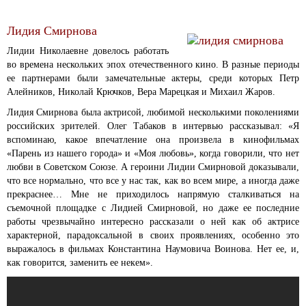
Лидия Смирнова
Лидии Николаевне довелось работать
во времена нескольких эпох отечественного кино. В разные периоды
ее партнерами были замечательные актеры, среди которых Петр
Алейников, Николай Крючков, Вера Марецкая и Михаил Жаров.
Лидия Смирнова была актрисой, любимой несколькими поколениями
российских зрителей. Олег Табаков в интервью рассказывал: «Я
вспоминаю, какое впечатление она произвела в кинофильмах
«Парень из нашего города» и «Моя любовь», когда говорили, что нет
любви в Советском Союзе. А героини Лидии Смирновой доказывали,
что все нормально, что все у нас так, как во всем мире, а иногда даже
прекраснее… Мне не приходилось напрямую сталкиваться на
съемочной площадке с Лидией Смирновой, но даже ее последние
работы чрезвычайно интересно рассказали о ней как об актрисе
характерной, парадоксальной в своих проявлениях, особенно это
выражалось в фильмах Константина Наумовича Воинова. Нет ее, и,
как говорится, заменить ее некем».