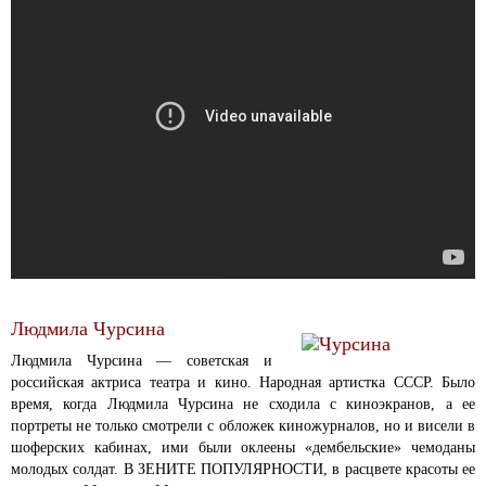
Людмила Чурсина
Людмила Чурсина — советская и
российская актриса театра и кино. Народная артистка СССР. Было
время, когда Людмила Чурсина не сходила с киноэкранов, а ее
портреты не только смотрели с обложек киножурналов, но и висели в
шоферских кабинах, ими были оклеены «дембельские» чемоданы
молодых солдат. В ЗЕНИТЕ ПОПУЛЯРНОСТИ, в расцвете красоты ее