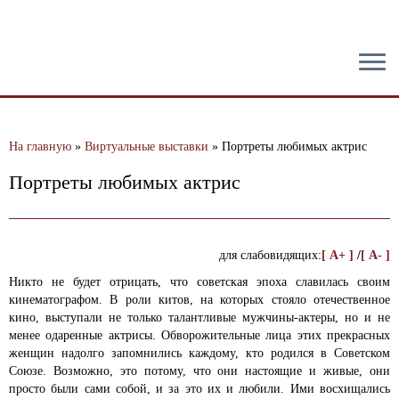
тест
На главную
»
Виртуальные выставки
»
Портреты любимых актрис
Портреты любимых актрис
для слабовидящих:
[ A+ ]
/
[ A- ]
Никто не будет отрицать, что советская эпоха славилась своим
кинематографом. В роли китов, на которых стояло отечественное
кино, выступали не только талантливые мужчины-актеры, но и не
менее одаренные актрисы. Обворожительные лица этих прекрасных
женщин надолго запомнились каждому, кто родился в Советском
Союзе. Возможно, это потому, что они настоящие и живые, они
просто были сами собой, и за это их и любили. Ими восхищались