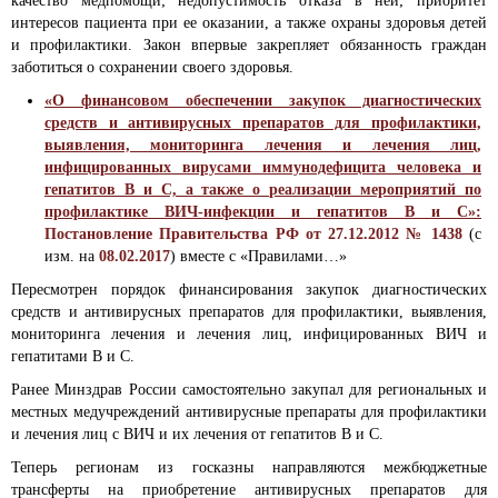
качество медпомощи; недопустимость отказа в ней; приоритет
интересов пациента при ее оказании, а также охраны здоровья детей
и профилактики. Закон впервые закрепляет обязанность граждан
заботиться о сохранении своего здоровья.
«О финансовом обеспечении закупок диагностических
средств и антивирусных препаратов для профилактики,
выявления, мониторинга лечения и лечения лиц,
инфицированных вирусами иммунодефицита человека и
гепатитов B и C, а также о реализации мероприятий по
профилактике ВИЧ-инфекции и гепатитов B и C»:
Постановление Правительства РФ от 27.12.2012 № 1438
(с
изм. на
08.02.2017
) вместе с «Правилами…»
Пересмотрен порядок финансирования закупок диагностических
средств и антивирусных препаратов для профилактики, выявления,
мониторинга лечения и лечения лиц, инфицированных ВИЧ и
гепатитами В и С.
Ранее Минздрав России самостоятельно закупал для региональных и
местных медучреждений антивирусные препараты для профилактики
и лечения лиц с ВИЧ и их лечения от гепатитов B и C.
Теперь регионам из госказны направляются межбюджетные
трансферты на приобретение антивирусных препаратов для