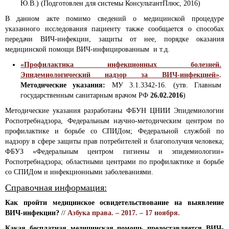
Ю.В.) (Подготовлен для системы КонсультантПлюс, 2016)
В данном акте помимо сведений о медицинской процедуре
указанного исследования пациенту также сообщается о способах
передачи ВИЧ-инфекции, защиты от нее, порядке оказания
медицинской помощи ВИЧ-инфицированным и т.д.
«Профилактика инфекционных болезней.
Эпидемиологический надзор за ВИЧ-инфекцией»
.
Методические указания:
МУ 3.1.3342-16. (утв. Главным
государственным санитарным врачом РФ
26.02.2016
)
Методические указания разработаны ФБУН ЦНИИ Эпидемиологии
Роспотребнадзора, Федеральным научно-методическим центром по
профилактике и борьбе со СПИДом; Федеральной службой по
надзору в сфере защиты прав потребителей и благополучия человека;
ФБУЗ «Федеральным центром гигиены и эпидемиологии»
Роспотребнадзора; областными центрами по профилактике и борьбе
со СПИДом и инфекционными заболеваниями.
Справочная информация:
Как пройти медицинское освидетельствование на выявление
ВИЧ-инфекции?
//
Азбука права. – 2017. – 17 ноября.
Какая бесплатная медицинская помощь предоставляется ВИЧ-