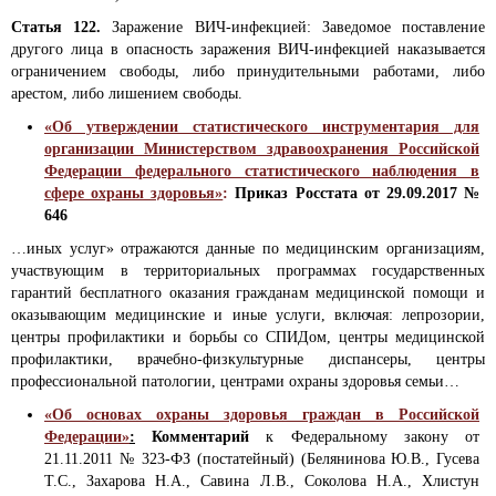
Статья 122.
Заражение ВИЧ-инфекцией: Заведомое поставление
другого лица в опасность заражения ВИЧ-инфекцией наказывается
ограничением свободы, либо принудительными работами, либо
арестом, либо лишением свободы.
«Об утверждении статистического инструментария для
организации Министерством здравоохранения Российской
Федерации федерального статистического наблюдения в
сфере охраны здоровья»
:
Приказ Росстата от 29.09.2017 №
646
…иных услуг» отражаются данные по медицинским организациям,
участвующим в территориальных программах государственных
гарантий бесплатного оказания гражданам медицинской помощи и
оказывающим медицинские и иные услуги, включая: лепрозории,
центры профилактики и борьбы со СПИДом, центры медицинской
профилактики, врачебно-физкультурные диспансеры, центры
профессиональной патологии, центрами охраны здоровья семьи…
«Об основах охраны здоровья граждан в Российской
Федерации»
:
Комментарий
к Федеральному закону от
21.11.2011 № 323-ФЗ (постатейный) (Белянинова Ю.В., Гусева
Т.С., Захарова Н.А., Савина Л.В., Соколова Н.А., Хлистун