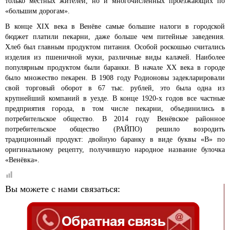
только местных жителей, но и многочисленных проезжающих по
«большим дорогам».
В конце XIX века в Венёве самые большие налоги в городской
бюджет платили пекарни, даже больше чем питейные заведения.
Хлеб был главным продуктом питания. Особой роскошью считались
изделия из пшеничной муки, различные виды калачей. Наиболее
популярным продуктом были баранки. В начале XX века в городе
было множество пекарен. В 1908 году Родионовы задекларировали
свой торговый оборот в 67 тыс. рублей, это была одна из
крупнейший компаний в уезде. В конце 1920-х годов все частные
предприятия города, в том числе пекарни, объединились в
потребительское общество. В 2014 году Венёвское районное
потребительское общество (РАЙПО) решило возродить
традиционный продукт: двойную баранку в виде буквы «В» по
оригинальному рецепту, получившую народное название булочка
«Венёвка».
Вы можете с нами связаться: