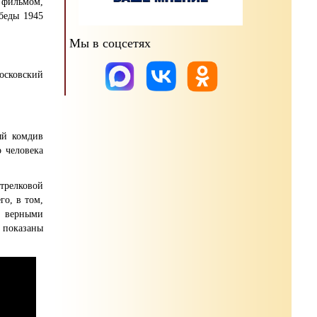
 фильмом,
беды 1945
Мы в соцсетях
сковский
ый комдив
о человека
трелковой
го, в том,
я верными
» показаны