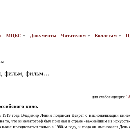
я
МЦБС
Документы
Читателям
Коллегам
П
льм…
, фильм, фильм…
для слабовидящих:
[ 
оссийского кино.
та 1919 года Владимир Ленин подписал Декрет о национализации кинем
на то, что кинематограф был признан в стране «важнейшим из искусств
 начал праздноваться только в 1980-м году, и тогда он именовался День 