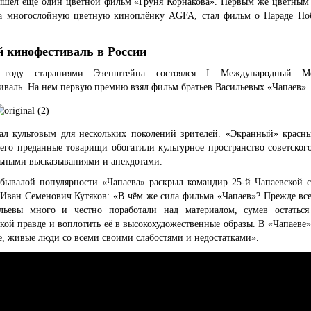
ышел еще один цветной фильм «Груня Корнакова». Первым же цветным
а многослойную цветную киноплёнку AGFA, стал фильм о Параде По
 кинофестиваль в России
году стараниями Эзенштейна состоялся I Международный Мо
валь. На нем первую премию взял фильм братьев Васильевых «Чапаев».
ал культовым для нескольких поколений зрителей. «Экранный» красн
его преданные товарищи обогатили культурное пространство советског
льными высказываниями и анекдотами.
ебывалой популярности «Чапаева» раскрыл командир 25-й Чапаевской с
Иван Семенович Кутяков: «В чём же сила фильма «Чапаев»? Прежде все
льевы много и честно поработали над материалом, сумев остатьс
кой правде и воплотить её в высокохудожественные образы. В «Чапаеве
, живые люди со всеми своими слабостями и недостатками».