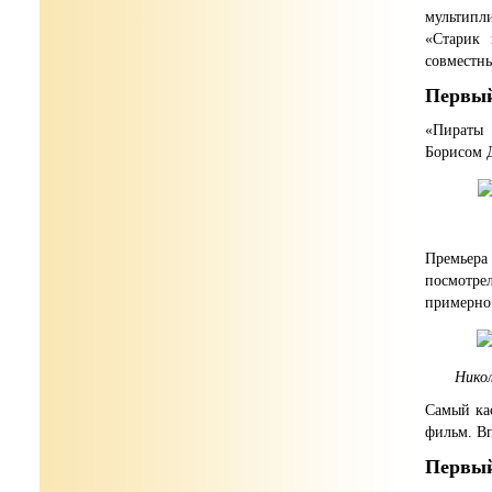
мультипл
«Старик
совместны
Первый
«Пираты 
Борисом 
Премьера
посмотре
примерно
Никол
Самый ка
фильм. Вп
Первый