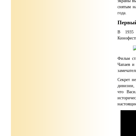
экраны в
снятым н
года.
Первый
В 1935 
Кинофести
Фильм ст
Чапаев и 
замечате
Секрет н
дивизии, 
что Васи
историчес
настоящие