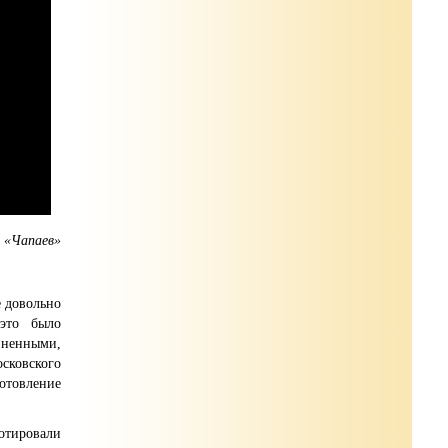
 «Чапаев»
 довольно
 это было
изненными,
сковского
отовление
отировали