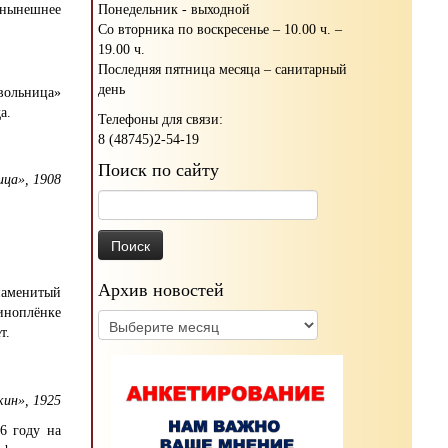
Понедельник - выходной
е нынешнее
Со вторника по воскресенье – 10.00 ч. –
19.00 ч.
Последняя пятница месяца – санитарный
день
вольница»
а.
Телефоны для связи:
8 (48745)2-54-19
Поиск по сайту
ица», 1908
Найти:
Архив новостей
наменитый
ноплёнке
Архив
т.
новостей
кин», 1925
6 году на