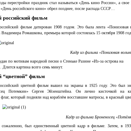
оды перестройки праздник стал называться «День кино России», а сво
 «День российского кино» обрел позднее, после распада СССР…
 российский фильм
оссийский фильм датирован 1908 годом. Это была лента «Понизовая 
 Владимира Ромашкова, премьера которой состоялась 15 октября 1908 год
Кадр из фильма «Понизовая вольн
дан по мотивам народной песни о Стеньке Разине «Из-за острова на
. Длится картина всего семь минут.
 “цветной” фильм
оссийский цветной фильм вышел на экраны в 1925 году. Это был з
осец Потемкин» Сергея Эйзенштейна. Он лично кисточкой на ки
 флаг, который подняли над кораблём восставшие матросы, в красный цве
Кадр из фильма Броненосец «Потём
к сожалению, был единственный цветной кадр в фильме. Затем, в 193