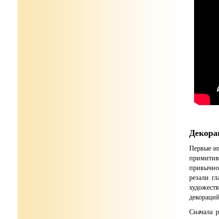
Декора
Первые и
примитив
привычной
резали г
художест
декораций
Сначала 