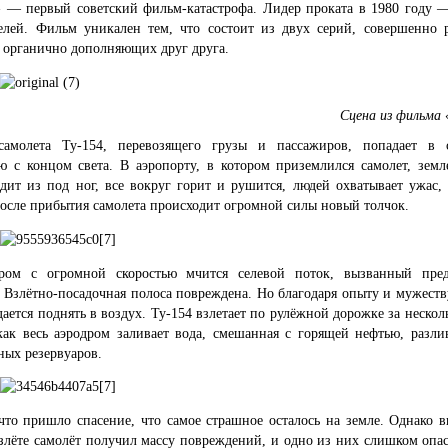
 — первый советский фильм-катастрофа. Лидер проката в 1980 году —
елей. Фильм уникален тем, что состоит из двух серий, совершенно 
 органично дополняющих друг друга.
Сцена из фильма
амолета Ту-154, перевозящего грузы и пассажиров, попадает в 
ю с концом света. В аэропорту, в котором приземлился самолет, земле
дит из под ног, все вокруг горит и рушится, людей охватывает ужас,
осле прибытия самолета происходит огромной силы новый толчок.
ром с огромной скоростью мчится селевой поток, вызванный пр
 Взлётно-посадочная полоса повреждена. Но благодаря опыту и мужест
дается поднять в воздух. Ту-154 взлетает по рулёжной дорожке за нескол
 как весь аэродром заливает вода, смешанная с горящей нефтью, разли
ных резервуаров.
что пришло спасение, что самое страшное осталось на земле. Однако в
злёте самолёт получил массу повреждений, и одно из них слишком опа