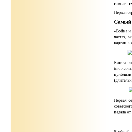
самолет с
Первая се
Самый 
«Война и
частях, 
картин в 
Киноэпоп
imdb.com
приблизит
(длительн
Первая с
советског
падала от
В общей 