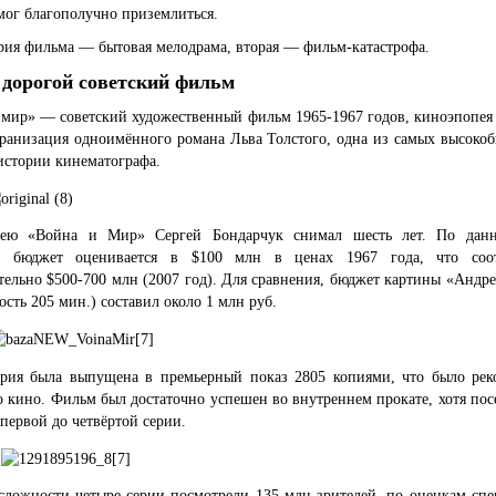
мог благополучно приземлиться.
рия фильма — бытовая мелодрама, вторая — фильм-катастрофа.
дорогой советский фильм
 мир» — советский художественный фильм 1965-1967 годов, киноэпопея 
экранизация одноимённого романа Льва Толстого, одна из самых высоко
истории кинематографа.
ею «Война и Мир» Сергей Бондарчук снимал шесть лет. По дан
, бюджет оценивается в $100 млн в ценах 1967 года, что соот
ельно $500-700 млн (2007 год). Для сравнения, бюджет картины «Андр
ость 205 мин.) составил около 1 млн руб.
ерия была выпущена в премьерный показ 2805 копиями, что было рек
о кино. Фильм был достаточно успешен во внутреннем прокате, хотя по
 первой до четвёртой серии.
сложности четыре серии посмотрели 135 млн зрителей, по оценкам спе