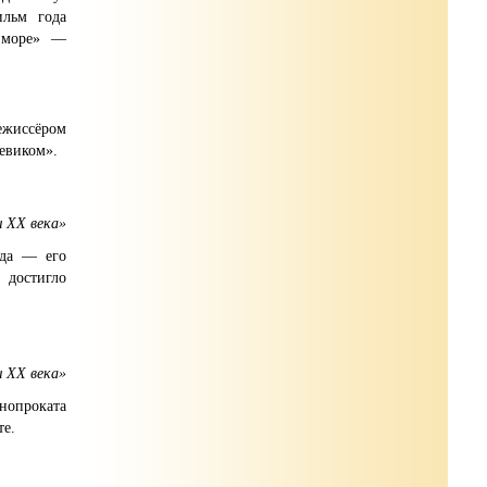
ильм года
 море» —
ежиссёром
евиком».
 XX века»
ода — его
 достигло
 ХХ века»
нопроката
те.