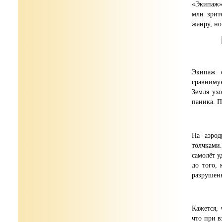
«Экипаж»
млн зрит
жанру, но
Экипаж с
сравниму
Земля ухо
паника. П
На аэрод
толчками.
самолёт у
до того,
разрушен
Кажется, 
что при в