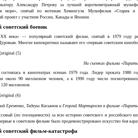
икатору Александру Петрову за лучший короткометражный мультф
 и море», снятый по мотивам Хемингуэя. Мультфильм «Старик и
й проект с участием России, Канады и Японии.
 советский боевик
XX века» — популярный советский фильм, снятый в 1979 году р
Дуровым. Многие кинокритики называют его «первым советским кинобо
На съемках фильма «Пираты
 состоялась в кинотеатрах осенью 1979 года. Лидер проката 1980 г
ли около 90 миллионов человек, а к 1990 году число посмотревших
 120 миллионов.
ай Еременко, Тадеуш Касьянов и Георгий Мартиросян в фильме «Пираты
ссовый (по посещаемости) за всю историю советского и российского ки
ервые в советском фильме было продемонстрировано искусство боя кара
 советский фильм-катастрофа