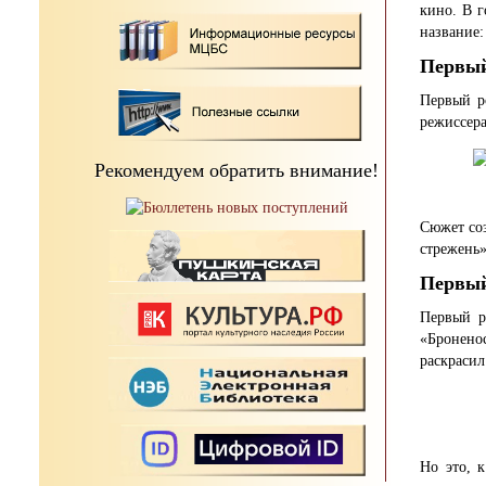
кино. В г
название:
Первый
Первый р
режиссера
Рекомендуем обратить внимание!
Сюжет соз
стрежень»
Первый
Первый р
«Бронен
раскрасил
Но это, 