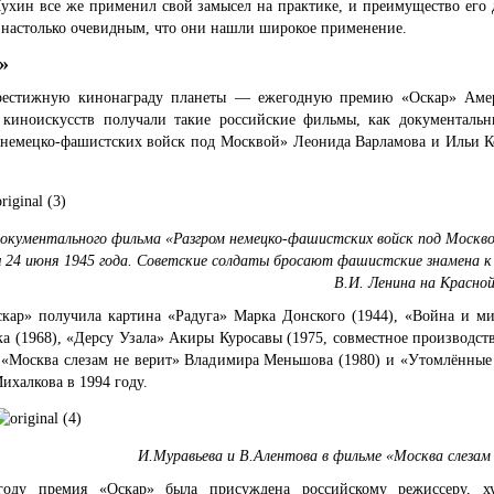
Мухин все же применил свой замысел на практике, и преимущество его 
 настолько очевидным, что они нашли широкое применение.
»
естижную кинонаграду планеты — ежегодную премию «Оскар» Аме
 киноискусств получали такие российские фильмы, как документаль
 немецко-фашистских войск под Москвой» Леонида Варламова и Ильи К
.
документального фильма «Разгром немецко-фашистских войск под Москв
 24 июня 1945 года. Советские солдаты бросают фашистские знамена к
В.И. Ленина на Красно
скар» получила картина «Радуга» Марка Донского (1944), «Война и ми
а (1968), «Дерсу Узала» Акиры Куросавы (1975, совместное производс
 «Москва слезам не верит» Владимира Меньшова (1980) и «Утомлённые
халкова в 1994 году.
И.Муравьева и В.Алентова в фильме «Москва слезам
оду премия «Оскар» была присуждена российскому режиссеру, х