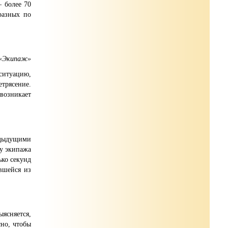
 более 70
разных по
 «Экипаж»
ситуацию,
трясение.
 возникает
едыдущими
ву экипажа
ько секунд
вшейся из
ыясняется,
сно, чтобы