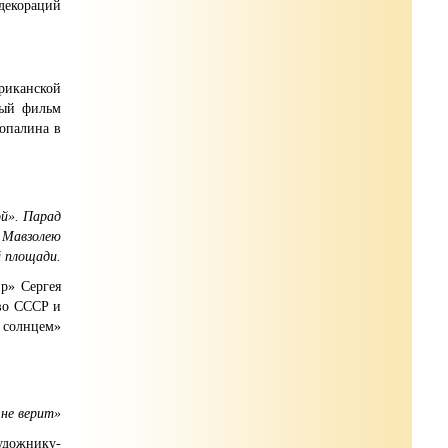
декораций
риканской
ный фильм
опалина в
ой». Парад
 Мавзолею
й площади.
р» Сергея
тво СССР и
 солнцем»
 не верит»
удожнику-