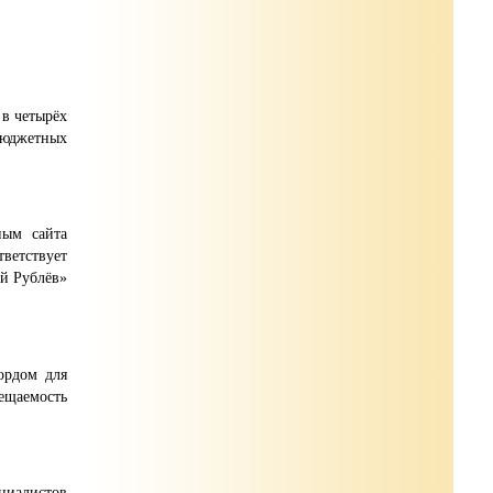
в четырёх
бюджетных
ным сайта
ветствует
ей Рублёв»
ордом для
сещаемость
циалистов