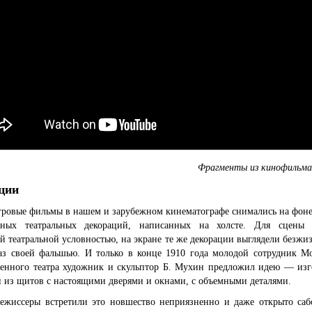
Фрагменты из кинофильма
ции
гровые фильмы в нашем и зарубежном кинематографе снимались на фоне
ных театральных декораций, написанных на холсте. Для сцены
 театральной условностью, на экране те же декорации выглядели безж
лаз своей фальшью. И только в конце 1910 года молодой сотрудник Мо
венного театра художник и скульптор Б. Мухин предложил идею — изг
 из щитов с настоящими дверями и окнами, с объемными деталями.
режиссеры встретили это новшество неприязненно и даже открыто саб