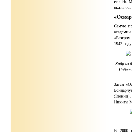
его. Но 
оказалось
«Оскар
Самую пр
академии
«Разгром
1942 году
Кадр из 
Победы
Затем «О
Бондарчук
Японии),
Никиты Ми
В 2000 г