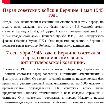
Парад советских войск в Берлине 4 мая 1945
года
Нет данных, какие части и соединения участвовали в этом параде, но
можно предположить, что это были части от 3-й ударной армии
(генерал Кузнецов В.И.), 5-й ударной армии (генерал Берзарин Н.Э.)
и 8-й гвардейской армии (генерал Чуйков В.И.) 1-го Белорусского
фронта (Маршал Жуков Г.К.). Они первыми ворвались в Берлин и
первыми взяли штурмом Рейхстаг и Имперскую канцелярию.
7 сентября 1945 года в Берлине состоялся
парад союзнических войск
антигитлеровской коалиции.
7 сентября 1945 г. в Берлине в честь победы над Германией и
Японией состоялся парад советских, английских, американских и
французских войск. От каждой союзной нации на параде должен был
принимать участие сводный полк численностью по 1000 человек и
бронетанковые подразделения. От советских войск были
представлены наиболее отличившиеся в боях солдаты, сержанты и
офицеры. Они тщательно готовились к параду. Накануне парада
главнокомандующие союзными войсками отказались принимать