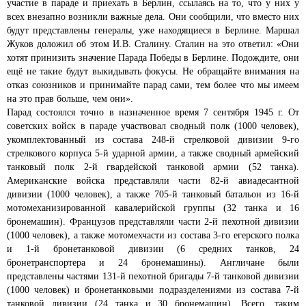
участие в параде и приехать в Берлин, ссылаясь на то, что у них у
всех внезапно возникли важные дела. Они сообщили, что вместо них
будут представлены генералы, уже находящиеся в Берлине. Маршал
Жуков доложил об этом И.В. Сталину. Сталин на это ответил: «Они
хотят принизить значение Парада Победы в Берлине. Подождите, они
ещё не такие будут выкидывать фокусы. Не обращайте внимания на
отказ союзников и принимайте парад сами, тем более что мы имеем
на это прав больше, чем они».
Парад состоялся точно в назначенное время 7 сентября 1945 г. От
советских войск в параде участвовал сводный полк (1000 человек),
укомплектованный из состава 248-й стрелковой дивизии 9-го
стрелкового корпуса 5-й ударной армии, а также сводный армейский
танковый полк 2-й гвардейской танковой армии (52 танка).
Американские войска представляли части 82-й авиадесантной
дивизии (1000 человек), а также 705-й танковый батальон из 16-й
мотомеханизированной кавалерийской группы (32 танка и 16
бронемашин). Французов представляли части 2-й пехотной дивизии
(1000 человек), а также мотомехчасти из состава 3-го егерского полка
и 1-й бронетанковой дивизии (6 средних танков, 24
бронетранспортера и 24 бронемашины). Англичане были
представлены частями 131-й пехотной бригады 7-й танковой дивизии
(1000 человек) и бронетанковыми подразделениями из состава 7-й
танковой дивизии (24 танка и 30 бронемашин). Всего, таким