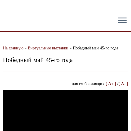
тест
На главную
»
Виртуальные выставки
»
Победный май 45-го года
Победный май 45-го года
для слабовидящих:
[ A+ ]
/
[ A- ]